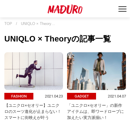
TOP
/
UNIQLO × Theory…
UNIQLO × Theoryの記事一覧
2021.04.23
2021.04.07
FASHION
GADGET
【ユニクロ×セオリー】ユニク
「ユニクロ×セオリー」の新作
ロのスーツ進化が止まらない！
アイテムは、即ワードローブに
スマートに街映えが叶う
加えたい実力派揃い！