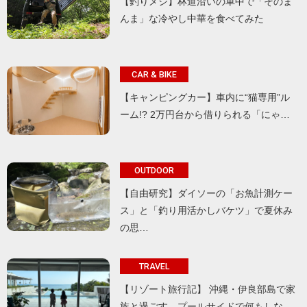
【釣りメシ】林道沿いの車中で「そのま
んま」な冷やし中華を食べてみた
CAR & BIKE
【キャンピングカー】車内に“猫専用”ル
ーム!? 2万円台から借りられる「にゃ…
OUTDOOR
【自由研究】ダイソーの「お魚計測ケー
ス」と「釣り用活かしバケツ」で夏休み
の思…
TRAVEL
【リゾート旅行記】 沖縄・伊良部島で家
族と過ごす、プールサイドで何もしな