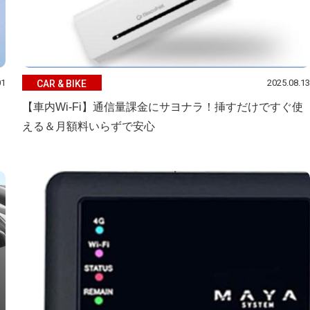
01
2025.08.13
CAR & BIKE
【車内Wi-Fi】通信量課金にサヨナラ！挿すだけですぐ使
える＆月額料いらずで安心