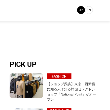
JP
EN
PICK UP
FASHION
【ショップ探訪】東京・西新宿
に知る人ぞ知る韓国セレクトシ
ョップ「National Point」がオー
プン