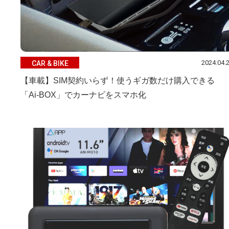
2024.04.
CAR & BIKE
【車載】SIM契約いらず！使うギガ数だけ購入できる
「Ai-BOX」でカーナビをスマホ化