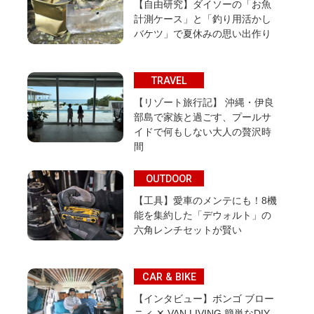
【自由研究】ダイソーの「お魚
計測ケース」と「釣り用活かし
バケツ」で夏休みの思い出作り
TRAVEL
【リゾート旅行記】 沖縄・伊良
部島で家族と過ごす、プールサ
イドで何もしない大人の贅沢時
間
OUTDOOR
【工具】愛車のメンテにも！8機
能を集約した「デウォルト」の
六角レンチセットが賢い
CAR & BIKE
【インタビュー】ボンゴ ブロー
ニィ ✕ VAN LIVING 簡単なDIY