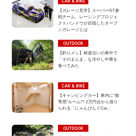
CAR & BIKE
【ガレージ見学】スーパーGT参
戦チーム、レーシングプロジェ
クトバンドウが目指したオープ
ンガレージとは
OUTDOOR
【釣りメシ】林道沿いの車中で
「そのまんま」な冷やし中華を
食べてみた
CAR & BIKE
【キャンピングカー】車内に“猫
専用”ルーム!? 2万円台から借り
られる「にゃんぴんぐCar」
OUTDOOR