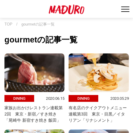
TOP
/
gourmetの記事一覧
gourmetの記事一覧
2020.06.15
2020.05.29
DINING
DINING
家族お出かけレストラン連載第
有名店のテイクアウトメニュー
2回 東京・新宿／すき焼き
連載第3回 東京・目黒／イタ
「尾崎牛 新宿すき焼き 飯田」
リアン「リナシメント」