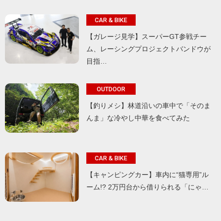
CAR & BIKE
【ガレージ見学】スーパーGT参戦チー
ム、レーシングプロジェクトバンドウが
目指…
OUTDOOR
【釣りメシ】林道沿いの車中で「そのま
んま」な冷やし中華を食べてみた
CAR & BIKE
【キャンピングカー】車内に“猫専用”ル
ーム!? 2万円台から借りられる「にゃ…