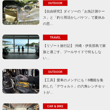
OUTDOOR
【自由研究】ダイソーの「お魚計測ケー
ス」と「釣り用活かしバケツ」で夏休み
の思…
TRAVEL
【リゾート旅行記】 沖縄・伊良部島で家
族と過ごす、プールサイドで何もしな
い…
OUTDOOR
【工具】愛車のメンテにも！8機能を集
約した「デウォルト」の六角レンチセッ
トが…
CAR & BIKE