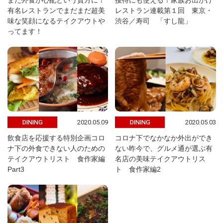
まだ外食が心配という貴方に！
接待にも使える！家族お出かけ
有名レストランでまだまだ超美
レストラン連載第１回 東京・
味な笑顔になるテイクアウトや
渋谷／寿司 「すし龍」
ってます！
2020.05.09
2020.05.03
DINING
DINING
飲食店を応援する特別企画コロ
コロナ下でなかなか外出ができ
ナ下の外食できない人のための
ない昨今で、グルメ通が選ぶ有
テイクアウトリスト 食作家編
名店の美味テイクアウトリス
Part3
ト 食作家編2