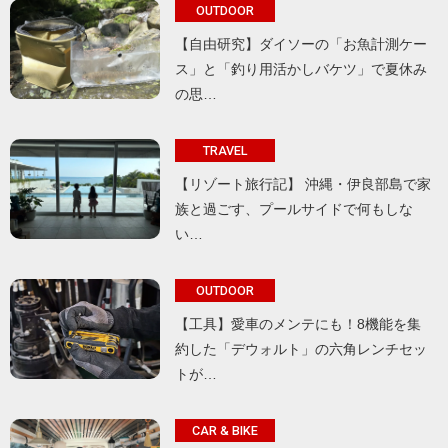
OUTDOOR
【自由研究】ダイソーの「お魚計測ケー
ス」と「釣り用活かしバケツ」で夏休み
の思…
TRAVEL
【リゾート旅行記】 沖縄・伊良部島で家
族と過ごす、プールサイドで何もしな
い…
OUTDOOR
【工具】愛車のメンテにも！8機能を集
約した「デウォルト」の六角レンチセッ
トが…
CAR & BIKE