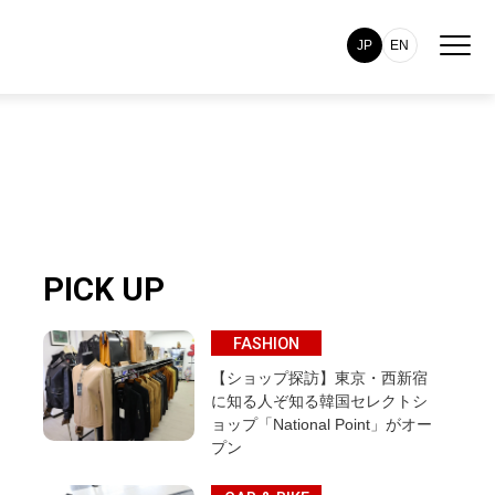
JP
EN
PICK UP
FASHION
【ショップ探訪】東京・西新宿
に知る人ぞ知る韓国セレクトシ
ョップ「National Point」がオー
プン