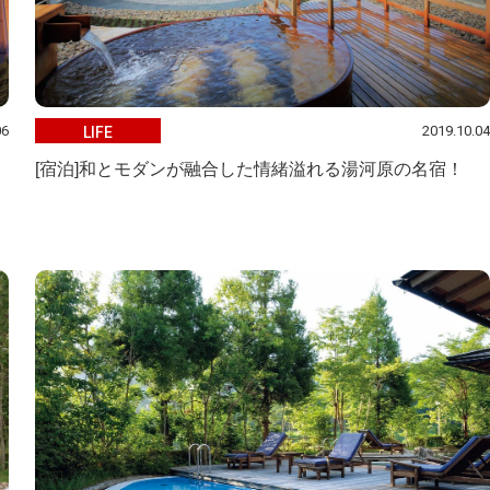
06
2019.10.04
LIFE
[宿泊]和とモダンが融合した情緒溢れる湯河原の名宿！