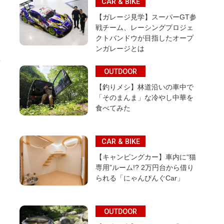
CAR & BIKE
【ガレージ見学】スーパーGT参
戦チーム、レーシングプロジェ
クトバンドウが目指したオープ
ンガレージとは
OUTDOOR
【釣りメシ】林道沿いの車中で
「そのまんま」な冷やし中華を
食べてみた
CAR & BIKE
【キャンピングカー】車内に“猫
専用”ルーム!? 2万円台から借り
られる「にゃんぴんぐCar」
OUTDOOR