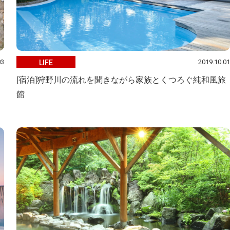
03
2019.10.01
LIFE
[宿泊]狩野川の流れを聞きながら家族とくつろぐ純和風旅
館