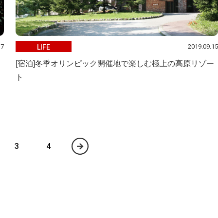
17
2019.09.15
LIFE
[宿泊]冬季オリンピック開催地で楽しむ極上の高原リゾー
ト
3
4