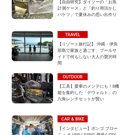
【自由研究】ダイソーの「お魚
計測ケース」と「釣り用活かし
バケツ」で夏休みの思い出作り
TRAVEL
【リゾート旅行記】 沖縄・伊良
部島で家族と過ごす、プールサ
イドで何もしない大人の贅沢時
間
OUTDOOR
【工具】愛車のメンテにも！8機
能を集約した「デウォルト」の
六角レンチセットが賢い
CAR & BIKE
【インタビュー】ボンゴ ブロー
ニィ ✕ VAN LIVING 簡単なDIY