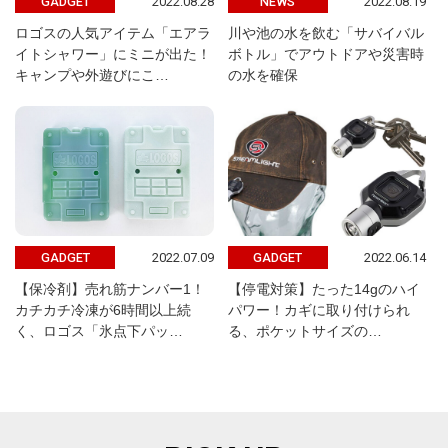
2022.08.28
2022.08.19
GADGET
NEWS
ロゴスの人気アイテム「エアラ
川や池の水を飲む「サバイバル
イトシャワー」にミニが出た！
ボトル」でアウトドアや災害時
キャンプや外遊びにこ…
の水を確保
2022.07.09
2022.06.14
GADGET
GADGET
【保冷剤】売れ筋ナンバー1！
【停電対策】たった14gのハイ
カチカチ冷凍が6時間以上続
パワー！カギに取り付けられ
く、ロゴス「氷点下パッ…
る、ポケットサイズの…