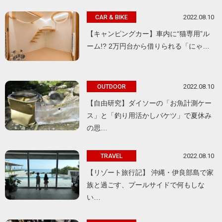
2022.08.10
CAR & BIKE
【キャンピングカー】車内に“猫専用”ル
ーム!? 2万円台から借りられる「にゃ…
2022.08.10
OUTDOOR
【自由研究】ダイソーの「お魚計測ケー
ス」と「釣り用活かしバケツ」で夏休み
の思…
2022.08.10
TRAVEL
【リゾート旅行記】 沖縄・伊良部島で家
族と過ごす、プールサイドで何もしな
い…