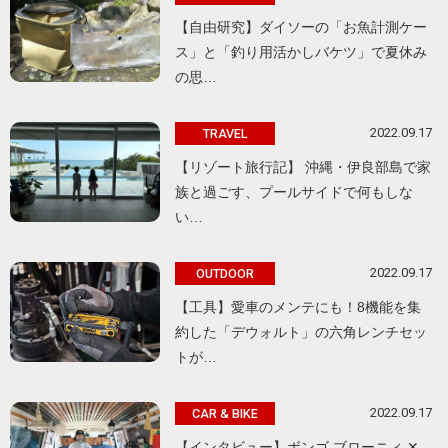
【自由研究】ダイソーの「お魚計測ケー
ス」と「釣り用活かしバケツ」で夏休み
の思…
2022.09.17
TRAVEL
【リゾート旅行記】 沖縄・伊良部島で家
族と過ごす、プールサイドで何もしな
い…
2022.09.17
OUTDOOR
【工具】愛車のメンテにも！8機能を集
約した「デウォルト」の六角レンチセッ
トが…
2022.09.17
CAR & BIKE
【インタビュー】ボンゴ ブローニィ ✕