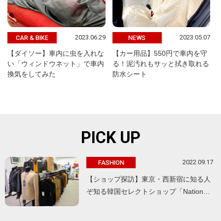
2023.06.29
2023.05.07
CAR & BIKE
NEWS
【ダイソー】車内に虫を入れな
【カー用品】550円で車内を守
い「ウィンドウネット」で車内
る！泥汚れもサッと拭き取れる
換気をしてみた
防水シート
PICK UP
2022.09.17
FASHION
【ショップ探訪】東京・西新宿に知る人
ぞ知る韓国セレクトショップ「Nation…