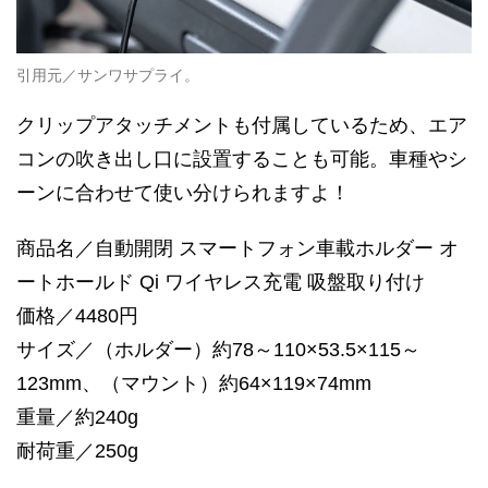
引用元／サンワサプライ。
クリップアタッチメントも付属しているため、エア
コンの吹き出し口に設置することも可能。車種やシ
ーンに合わせて使い分けられますよ！
商品名／自動開閉 スマートフォン車載ホルダー オ
ートホールド Qi ワイヤレス充電 吸盤取り付け
価格／4480円
サイズ／（ホルダー）約78～110×53.5×115～
123mm、（マウント）約64×119×74mm
重量／約240g
耐荷重／250g