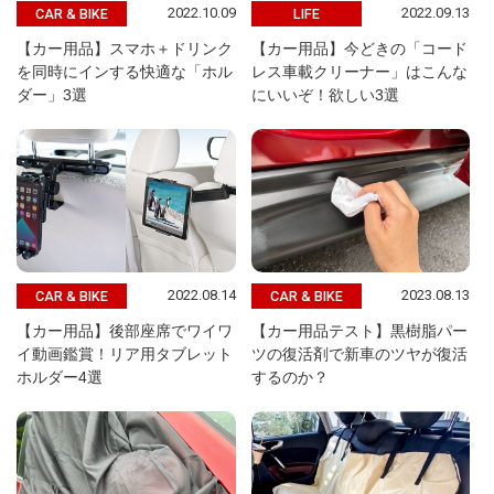
2022.10.09
2022.09.13
CAR & BIKE
LIFE
【カー用品】スマホ＋ドリンク
【カー用品】今どきの「コード
を同時にインする快適な「ホル
レス車載クリーナー」はこんな
ダー」3選
にいいぞ！欲しい3選
2022.08.14
2023.08.13
CAR & BIKE
CAR & BIKE
【カー用品】後部座席でワイワ
【カー用品テスト】黒樹脂パー
イ動画鑑賞！リア用タブレット
ツの復活剤で新車のツヤが復活
ホルダー4選
するのか？