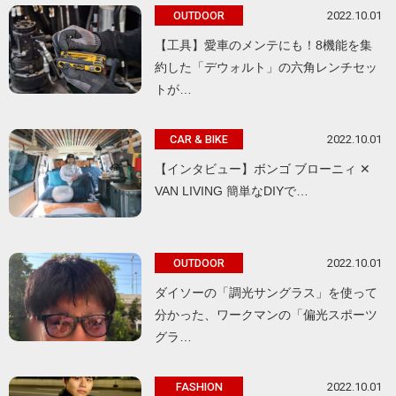
2022.10.01
OUTDOOR
【工具】愛車のメンテにも！8機能を集
約した「デウォルト」の六角レンチセッ
トが…
2022.10.01
CAR & BIKE
【インタビュー】ボンゴ ブローニィ ✕
VAN LIVING 簡単なDIYで…
2022.10.01
OUTDOOR
ダイソーの「調光サングラス」を使って
分かった、ワークマンの「偏光スポーツ
グラ…
2022.10.01
FASHION