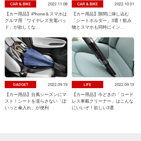
2022.11.08
2022.10.31
CAR & BIKE
CAR & BIKE
【カー用品】iPhone＆スマホは
【カー用品】隙間に挿し込む
クルマ用「ワイヤレス充電パッ
「シートホルダー」3選！飲み
ド」が欲しくな…
物とスマホも同時にイン…
2022.09.19
2022.09.13
GADGET
LIFE
【カー用品】台風シーズンにマ
【カー用品】今どきの「コード
スト！シートを濡らさない「ぽ
レス車載クリーナー」はこんな
いっと傘入れ」が便利
にいいぞ！欲しい3選