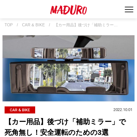
TOP
/
CAR & BIKE
/
【カー用品】後づけ「補助ミラー…
2022.10.01
CAR & BIKE
【カー用品】後づけ「補助ミラー」で
死角無し！安全運転のための3選