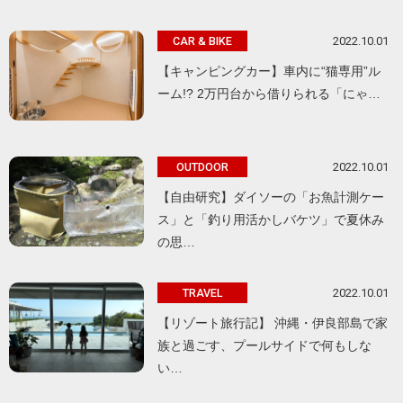
2022.10.01
CAR & BIKE
【キャンピングカー】車内に“猫専用”ル
ーム!? 2万円台から借りられる「にゃ…
2022.10.01
OUTDOOR
【自由研究】ダイソーの「お魚計測ケー
ス」と「釣り用活かしバケツ」で夏休み
の思…
2022.10.01
TRAVEL
【リゾート旅行記】 沖縄・伊良部島で家
族と過ごす、プールサイドで何もしな
い…