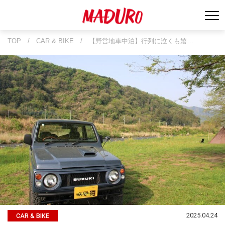
TOP
/
CAR & BIKE
/
【野営地車中泊】行列に泣くも嬉…
2025.04.24
CAR & BIKE