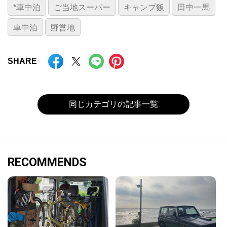
*車中泊
ご当地スーパー
キャンプ飯
田中一馬
車中泊
野営地
SHARE
同じカテゴリの記事一覧
RECOMMENDS