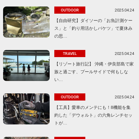
2025.04.24
OUTDOOR
【自由研究】ダイソーの「お魚計測ケー
ス」と「釣り用活かしバケツ」で夏休み
の思…
2025.04.24
TRAVEL
【リゾート旅行記】 沖縄・伊良部島で家
族と過ごす、プールサイドで何もしな
い…
2025.04.24
OUTDOOR
【工具】愛車のメンテにも！8機能を集
約した「デウォルト」の六角レンチセッ
トが…