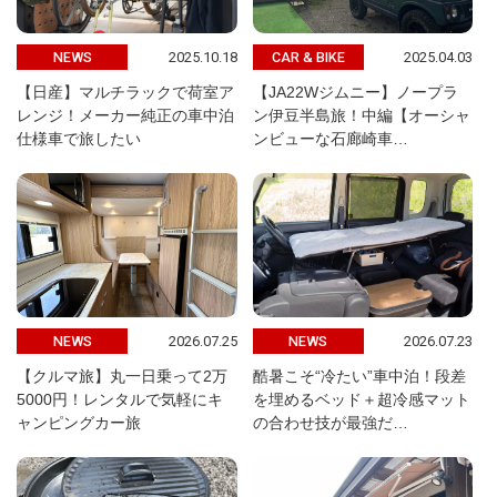
2025.10.18
2025.04.03
NEWS
CAR & BIKE
【日産】マルチラックで荷室ア
【JA22Wジムニー】ノープラ
レンジ！メーカー純正の車中泊
ン伊豆半島旅！中編【オーシャ
仕様車で旅したい
ンビューな石廊崎車…
2026.07.25
2026.07.23
NEWS
NEWS
【クルマ旅】丸一日乗って2万
酷暑こそ“冷たい”車中泊！段差
5000円！レンタルで気軽にキ
を埋めるベッド＋超冷感マット
ャンピングカー旅
の合わせ技が最強だ…