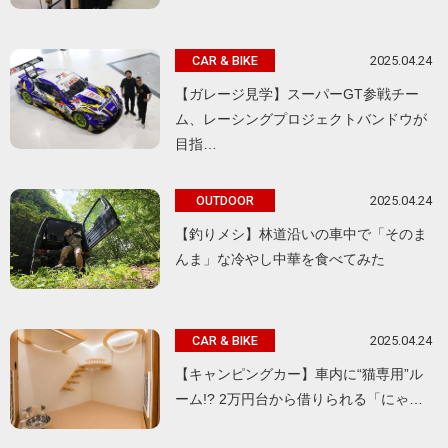
2025.04.24
CAR & BIKE
【ガレージ見学】スーパーGT参戦チー
ム、レーシングプロジェクトバンドウが
目指…
2025.04.24
OUTDOOR
【釣りメシ】林道沿いの車中で「そのま
んま」な冷やし中華を食べてみた
2025.04.24
CAR & BIKE
【キャンピングカー】車内に“猫専用”ル
ーム!? 2万円台から借りられる「にゃ…