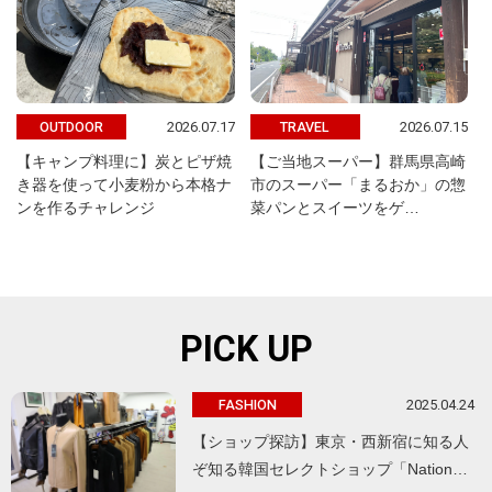
2026.07.17
2026.07.15
OUTDOOR
TRAVEL
【キャンプ料理に】炭とピザ焼
【ご当地スーパー】群馬県高崎
き器を使って小麦粉から本格ナ
市のスーパー「まるおか」の惣
ンを作るチャレンジ
菜パンとスイーツをゲ…
PICK UP
2025.04.24
FASHION
【ショップ探訪】東京・西新宿に知る人
ぞ知る韓国セレクトショップ「Nation…