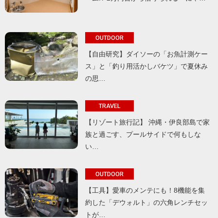
OUTDOOR
【自由研究】ダイソーの「お魚計測ケー
ス」と「釣り用活かしバケツ」で夏休み
の思…
TRAVEL
【リゾート旅行記】 沖縄・伊良部島で家
族と過ごす、プールサイドで何もしな
い…
OUTDOOR
【工具】愛車のメンテにも！8機能を集
約した「デウォルト」の六角レンチセッ
トが…