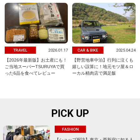
2026.01.17
2025.04.24
TRAVEL
CAR & BIKE
【2026年最新版】お土産にも！
【野営地車中泊】行列に泣くも
ご当地スーパーTSURUYAで買
嬉しい誤算に！地元モツ屋＆ロ
った6品を食べてレビュー
ーカル精肉店で満足飯
PICK UP
FASHION
【ショップ探訪】東京・西新宿に知る人