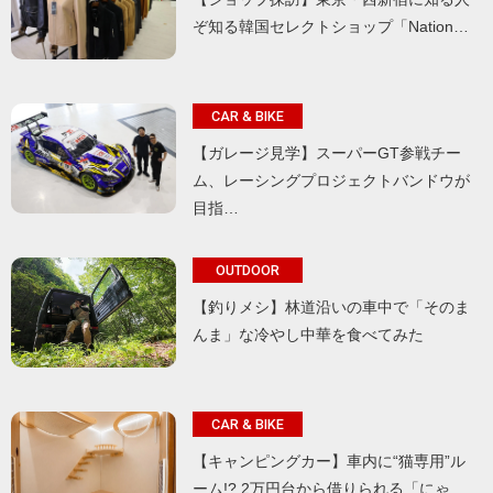
ぞ知る韓国セレクトショップ「Nation…
CAR & BIKE
【ガレージ見学】スーパーGT参戦チー
ム、レーシングプロジェクトバンドウが
目指…
OUTDOOR
【釣りメシ】林道沿いの車中で「そのま
んま」な冷やし中華を食べてみた
CAR & BIKE
【キャンピングカー】車内に“猫専用”ル
ーム!? 2万円台から借りられる「にゃ…