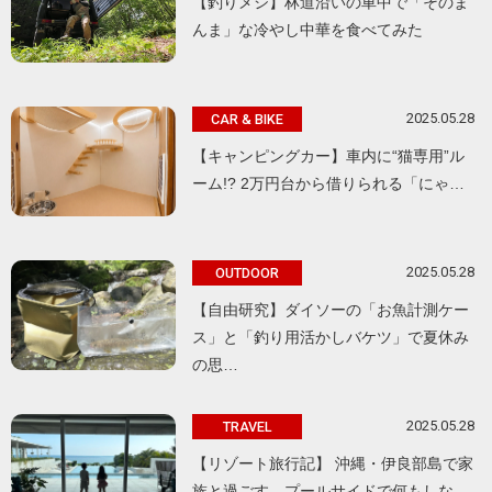
【釣りメシ】林道沿いの車中で「そのま
んま」な冷やし中華を食べてみた
2025.05.28
CAR & BIKE
【キャンピングカー】車内に“猫専用”ル
ーム!? 2万円台から借りられる「にゃ…
2025.05.28
OUTDOOR
【自由研究】ダイソーの「お魚計測ケー
ス」と「釣り用活かしバケツ」で夏休み
の思…
2025.05.28
TRAVEL
【リゾート旅行記】 沖縄・伊良部島で家
族と過ごす、プールサイドで何もしな