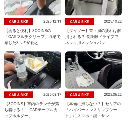
2025.12.11
2025.10.22
CAR & BIKE
CAR & BIKE
【あると便利】3COINSの
【ダイソー】首・肩の疲れは解
「CARマルチクリップ」収納で
消される？ 長距離ドライブで
感じた3つの変化と…
ネック用メッシュバッ…
2025.08.17
2025.06.22
CAR & BIKE
CAR & BIKE
【3COINS】車内のランチが落
【本当に滑らない？】セリアの
ち着ける！ 「CARテーブルカ
「ハイパーノンスリップシー
ップホルダー」…
ト」にスマホ・鍵・サン…