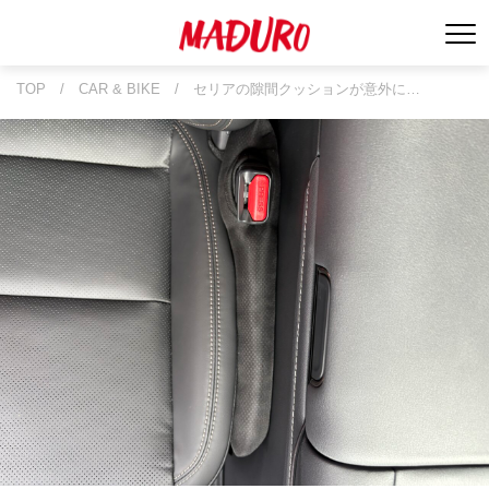
TOP
/
CAR & BIKE
/
セリアの隙間クッションが意外に…