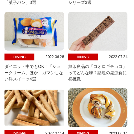
「菓子パン」3選
シリーズ3選
2022.06.28
2022.07.24
DINING
DINING
ダイエット中でもOK！「シュ
無印良品の「コオロギチョコ」
ークリーム」ほか、ガマンしな
ってどんな味？話題の昆虫食に
い洋スイーツ4選
初挑戦
2022.07.14
2021.06.14
DINING
DINING