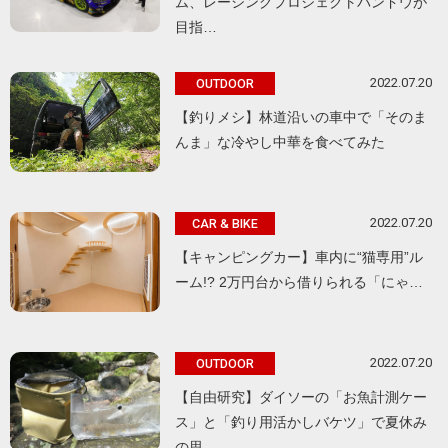
ム、レーシングプロジェクトバンドウが
目指…
2022.07.20
OUTDOOR
【釣りメシ】林道沿いの車中で「そのま
んま」な冷やし中華を食べてみた
2022.07.20
CAR & BIKE
【キャンピングカー】車内に“猫専用”ル
ーム!? 2万円台から借りられる「にゃ…
2022.07.20
OUTDOOR
【自由研究】ダイソーの「お魚計測ケー
ス」と「釣り用活かしバケツ」で夏休み
の思…