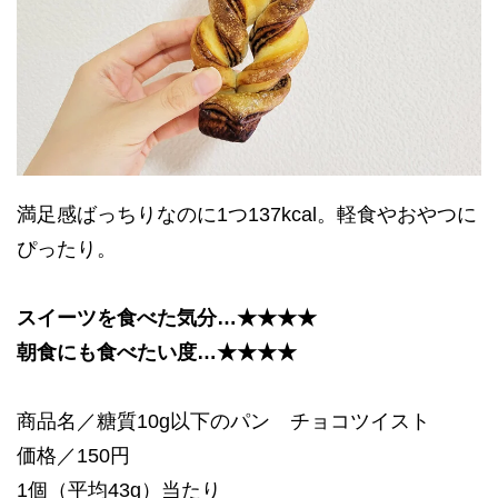
満足感ばっちりなのに1つ137kcal。軽食やおやつに
ぴったり。
スイーツを食べた気分…★★★★
朝食にも食べたい度…★★★★
商品名／糖質10g以下のパン チョコツイスト
価格／150円
1個（平均43g）当たり