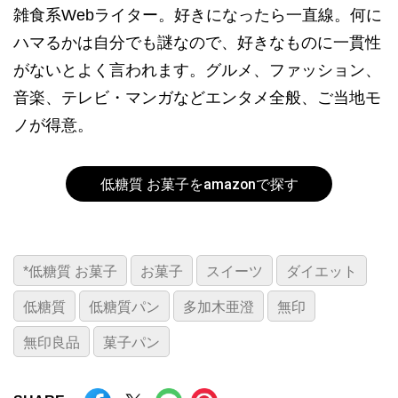
雑食系Webライター。好きになったら一直線。何に
ハマるかは自分でも謎なので、好きなものに一貫性
がないとよく言われます。グルメ、ファッション、
音楽、テレビ・マンガなどエンタメ全般、ご当地モ
ノが得意。
低糖質 お菓子をamazonで探す
*低糖質 お菓子
お菓子
スイーツ
ダイエット
低糖質
低糖質パン
多加木亜澄
無印
無印良品
菓子パン