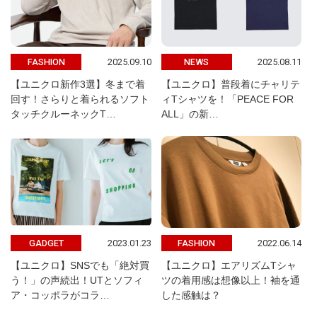
2025.09.10
2025.08.11
FASHION
NEWS
【ユニクロ新作3選】冬まで着
【ユニクロ】普段着にチャリテ
回す！さらりと着られるソフト
ィTシャツを！「PEACE FOR
タッチクルーネックT…
ALL」の新…
2023.01.23
2022.06.14
GADGET
FASHION
【ユニクロ】SNSでも「絶対買
【ユニクロ】エアリズムTシャ
う！」の声続出！UTとソフィ
ツの着用感は想像以上！袖を通
ア・コッポラがコラ…
した感触は？