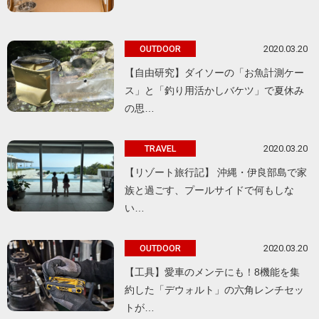
2020.03.20
OUTDOOR
【自由研究】ダイソーの「お魚計測ケー
ス」と「釣り用活かしバケツ」で夏休み
の思…
2020.03.20
TRAVEL
【リゾート旅行記】 沖縄・伊良部島で家
族と過ごす、プールサイドで何もしな
い…
2020.03.20
OUTDOOR
【工具】愛車のメンテにも！8機能を集
約した「デウォルト」の六角レンチセッ
トが…