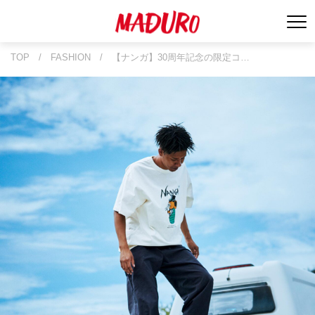
TOP
/
FASHION
/
【ナンガ】30周年記念の限定コ…