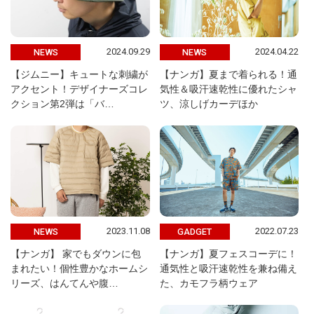
2024.09.29
2024.04.22
NEWS
NEWS
【ジムニー】キュートな刺繍が
【ナンガ】夏まで着られる！通
アクセント！デザイナーズコレ
気性＆吸汗速乾性に優れたシャ
クション第2弾は「バ…
ツ、涼しげカーデほか
2023.11.08
2022.07.23
NEWS
GADGET
【ナンガ】 家でもダウンに包
【ナンガ】夏フェスコーデに！
まれたい！個性豊かなホームシ
通気性と吸汗速乾性を兼ね備え
リーズ、はんてんや腹…
た、カモフラ柄ウェア