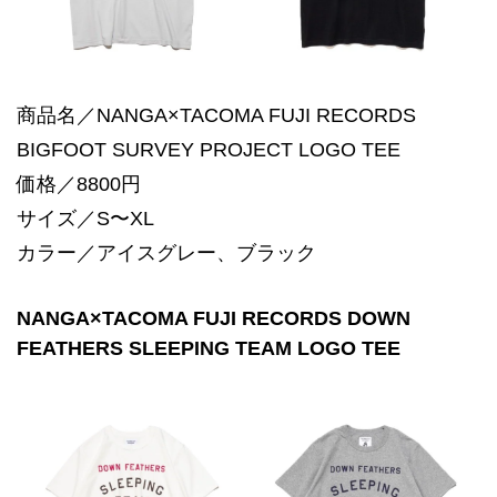
商品名／NANGA×TACOMA FUJI RECORDS
BIGFOOT SURVEY PROJECT LOGO TEE
価格／8800円
サイズ／S〜XL
カラー／アイスグレー、ブラック
NANGA×TACOMA FUJI RECORDS DOWN
FEATHERS SLEEPING TEAM LOGO TEE