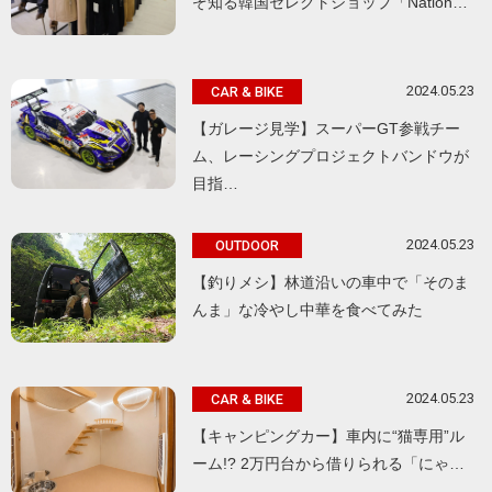
ぞ知る韓国セレクトショップ「Nation…
2024.05.23
CAR & BIKE
【ガレージ見学】スーパーGT参戦チー
ム、レーシングプロジェクトバンドウが
目指…
2024.05.23
OUTDOOR
【釣りメシ】林道沿いの車中で「そのま
んま」な冷やし中華を食べてみた
2024.05.23
CAR & BIKE
【キャンピングカー】車内に“猫専用”ル
ーム!? 2万円台から借りられる「にゃ…