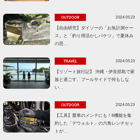
2024.05.23
OUTDOOR
【自由研究】ダイソーの「お魚計測ケー
ス」と「釣り用活かしバケツ」で夏休み
の思…
2024.05.23
TRAVEL
【リゾート旅行記】 沖縄・伊良部島で家
族と過ごす、プールサイドで何もしな
い…
2024.05.23
OUTDOOR
【工具】愛車のメンテにも！8機能を集
約した「デウォルト」の六角レンチセッ
トが…