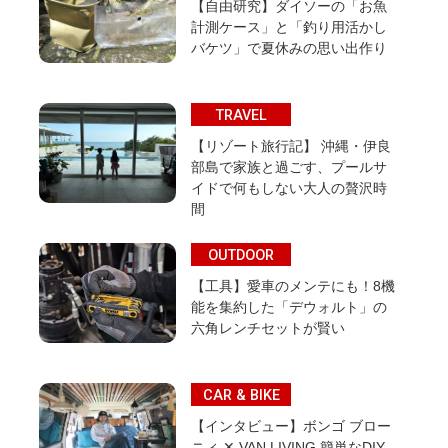
【自由研究】ダイソーの「お魚
計測ケース」と「釣り用活かし
バケツ」で夏休みの思い出作り
TRAVEL
【リゾート旅行記】 沖縄・伊良
部島で家族と過ごす、プールサ
イドで何もしない大人の贅沢時
間
OUTDOOR
【工具】愛車のメンテにも！8機
能を集約した「デウォルト」の
六角レンチセットが賢い
CAR & BIKE
【インタビュー】ボンゴ ブロー
ニィ ✕ VAN LIVING 簡単なDIY