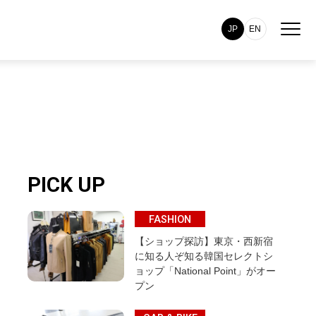
JP
EN
PICK UP
FASHION
【ショップ探訪】東京・西新宿
に知る人ぞ知る韓国セレクトシ
ョップ「National Point」がオー
プン