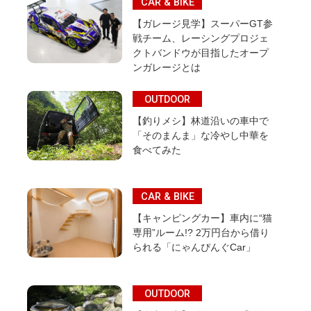
CAR & BIKE
【ガレージ見学】スーパーGT参
戦チーム、レーシングプロジェ
クトバンドウが目指したオープ
ンガレージとは
OUTDOOR
【釣りメシ】林道沿いの車中で
「そのまんま」な冷やし中華を
食べてみた
CAR & BIKE
【キャンピングカー】車内に“猫
専用”ルーム!? 2万円台から借り
られる「にゃんぴんぐCar」
OUTDOOR