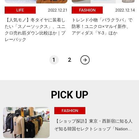
2022.12.21
2022.12.14
LIFE
FASHION
【人気モノ】冬タイヤに装着し
トレンド小物「バラクラバ」で
たい「スノーソックス」、ユニ
防寒！ユニクロ×マルイ新作、
クロ売れ筋ダウン比較ほか｜プ
アディダス「Y-3」ほか
レーバック
1
2
PICK UP
FASHION
【ショップ探訪】東京・西新宿に知る人
ぞ知る韓国セレクトショップ「Nation…