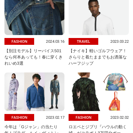
2024.03.16
2023.03.22
FASHION
TRAVEL
【別注モデル】リーバイス501
【ナイキ】軽いゴルフウェア！
なら何本あっても！春に穿くき
さらりと着たままでもお洒落な
れいめ3選
ハーフジップ
2023.02.17
2023.02.02
FASHION
FASHION
今年は「Gジャン」の当たり
ロエベとジブリ『ハウルの動く