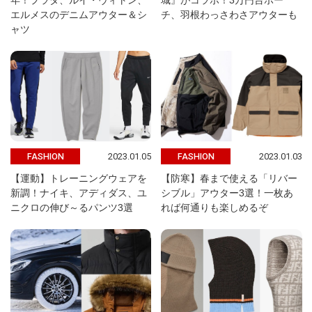
年！プラダ、ルイ・ヴィトン、
城』がコラボ！3万円台ポー
エルメスのデニムアウター＆シ
チ、羽根わっさわさアウターも
ャツ
2023.01.05
2023.01.03
FASHION
FASHION
【運動】トレーニングウェアを
【防寒】春まで使える「リバー
新調！ナイキ、アディダス、ユ
シブル」アウター3選！一枚あ
ニクロの伸び～るパンツ3選
れば何通りも楽しめるぞ