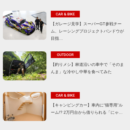
CAR & BIKE
【ガレージ見学】スーパーGT参戦チー
ム、レーシングプロジェクトバンドウが
目指…
OUTDOOR
【釣りメシ】林道沿いの車中で「そのま
んま」な冷やし中華を食べてみた
CAR & BIKE
【キャンピングカー】車内に“猫専用”ル
ーム!? 2万円台から借りられる「にゃ…