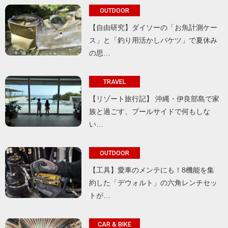
OUTDOOR
【自由研究】ダイソーの「お魚計測ケー
ス」と「釣り用活かしバケツ」で夏休み
の思…
TRAVEL
【リゾート旅行記】 沖縄・伊良部島で家
族と過ごす、プールサイドで何もしな
い…
OUTDOOR
【工具】愛車のメンテにも！8機能を集
約した「デウォルト」の六角レンチセッ
トが…
CAR & BIKE