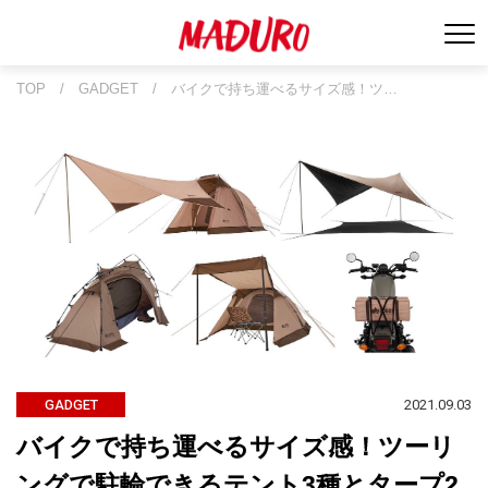
TOP
/
GADGET
/
バイクで持ち運べるサイズ感！ツ…
2021.09.03
GADGET
バイクで持ち運べるサイズ感！ツーリ
ングで駐輪できるテント3種とタープ2