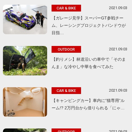
2021.09.03
CAR & BIKE
【ガレージ見学】スーパーGT参戦チー
ム、レーシングプロジェクトバンドウが
目指…
2021.09.03
OUTDOOR
【釣りメシ】林道沿いの車中で「そのま
んま」な冷やし中華を食べてみた
2021.09.03
CAR & BIKE
【キャンピングカー】車内に“猫専用”ル
ーム!? 2万円台から借りられる「にゃ…
2021.09.03
OUTDOOR