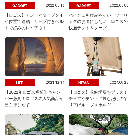
2022.05.16
2022.05.06
GADGET
GADGET
【ロゴス】テントとタープをイ
バイクにも積みやすい！ツーリ
イ位置で連結！ループ付きベル
ングのお供にしたい、ロゴスの
トで好みのレイアウト…
快適テント＆タープ
2021.12.31
2024.09.25
LIFE
NEWS
【2022年ロゴス福袋】キャン
【ロゴス】収納場所をプラス！
パー必見！ロゴスの人気商品が
チェアやテントに挟むだけの吊
目白押しだぞ
り下げループ＆ホルダ…