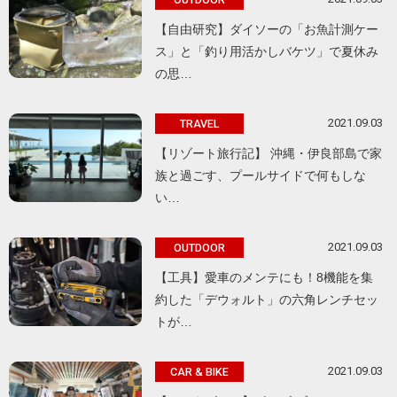
【自由研究】ダイソーの「お魚計測ケー
ス」と「釣り用活かしバケツ」で夏休み
の思…
2021.09.03
TRAVEL
【リゾート旅行記】 沖縄・伊良部島で家
族と過ごす、プールサイドで何もしな
い…
2021.09.03
OUTDOOR
【工具】愛車のメンテにも！8機能を集
約した「デウォルト」の六角レンチセッ
トが…
2021.09.03
CAR & BIKE