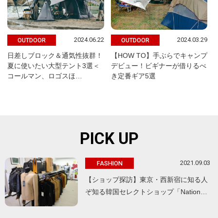
2024.06.22
2024.03.29
OUTDOOR
OUTDOOR
日差しブロック＆通気性抜群！
【HOW TO】手ぶらでキャンプ
夏に使いたい大型テント3選＜
デビュー！ビギナーが借りるべ
コールマン、ロゴスほ…
き定番ギア5選
PICK UP
2021.09.03
FASHION
【ショップ探訪】東京・西新宿に知る人
ぞ知る韓国セレクトショップ「Nation…