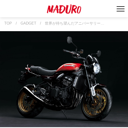
TOP
/
GADGET
/
世界が待ち望んだアニバーサリー…