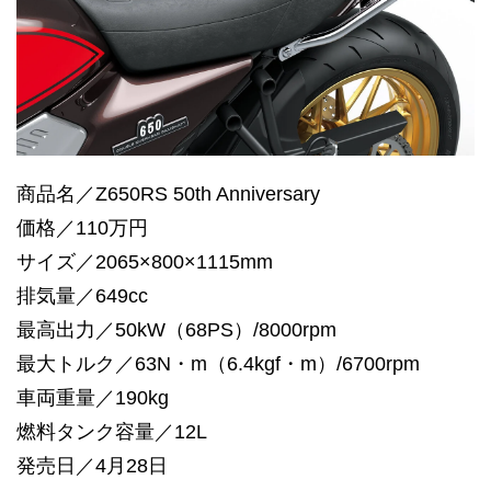
商品名／Z650RS 50th Anniversary
価格／110万円
サイズ／2065×800×1115mm
排気量／649cc
最高出力／50kW（68PS）/8000rpm
最大トルク／63N・m（6.4kgf・m）/6700rpm
車両重量／190kg
燃料タンク容量／12L
発売日／4月28日