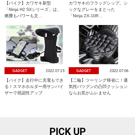
【バイク】カワサキ新型
カワサキのフラッグシップ。シ
「Ninja H2 SXシリーズ」は、
ックなグレーをまとった
燃費もパワーも文…
「Ninja ZX-10R…
2022.07.25
2022.07.06
GADGET
GADGET
【バイク】走行中に充電もでき
【二輪】ツーリング帰省に！通
る！スマホホルダー用サンバイ
気性バツグンの凸凹クッション
ザーで視認性アップ
ならお尻がムレません
PICK UP