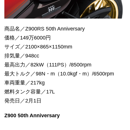
商品名／Z900RS 50th Anniversary
価格／149万6000円
サイズ／2100×865×1150mm
排気量／948cc
最高出力／82kW（111PS）/8500rpm
最大トルク／98N・m（10.0kgf・m）/6500rpm
車両重量／217kg
燃料タンク容量／17L
発売日／2月1日
Z900 50th Anniversary