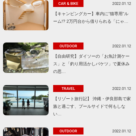
2022.01.12
CAR & BIKE
【キャンピングカー】車内に“猫専用”ル
ーム!? 2万円台から借りられる「にゃ…
2022.01.12
OUTDOOR
【自由研究】ダイソーの「お魚計測ケー
ス」と「釣り用活かしバケツ」で夏休み
の思…
2022.01.12
TRAVEL
【リゾート旅行記】 沖縄・伊良部島で家
族と過ごす、プールサイドで何もしな
い…
2022.01.12
OUTDOOR