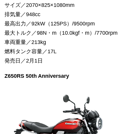
サイズ／2070×825×1080mm
排気量／948cc
最高出力／92kW（125PS）/9500rpm
最大トルク／98N・m（10.0kgf・m）/7700rpm
車両重量／213kg
燃料タンク容量／17L
発売日／2月1日
Z650RS 50th Anniversary