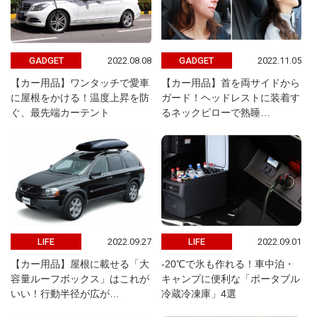
2022.08.08
2022.11.05
GADGET
GADGET
【カー用品】ワンタッチで愛車
【カー用品】首を両サイドから
に屋根をかける！温度上昇を防
ガード！ヘッドレストに装着す
ぐ、最先端カーテント
るネックピローで熟睡…
2022.09.27
2022.09.01
LIFE
LIFE
【カー用品】屋根に載せる「大
-20℃で氷も作れる！車中泊・
容量ルーフボックス」はこれが
キャンプに便利な「ポータブル
いい！行動半径が広が…
冷蔵冷凍庫」4選