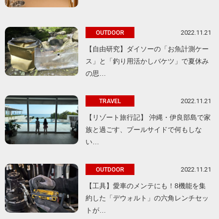
2022.11.21
OUTDOOR
【自由研究】ダイソーの「お魚計測ケー
ス」と「釣り用活かしバケツ」で夏休み
の思…
2022.11.21
TRAVEL
【リゾート旅行記】 沖縄・伊良部島で家
族と過ごす、プールサイドで何もしな
い…
2022.11.21
OUTDOOR
【工具】愛車のメンテにも！8機能を集
約した「デウォルト」の六角レンチセッ
トが…