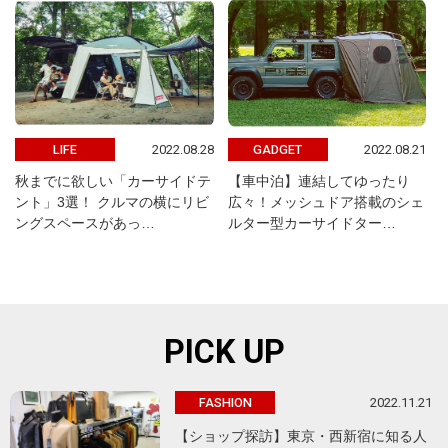
2022.08.28
2022.08.21
LIFE
GADGET
秋までに欲しい「カーサイドテ
【車中泊】連結してゆったり
ント」3選！ クルマの横にリビ
広々！メッシュドア搭載のシェ
ングスペースがあっ…
ルター型カーサイドター…
PICK UP
2022.11.21
FASHION
【ショップ探訪】東京・西新宿に知る人