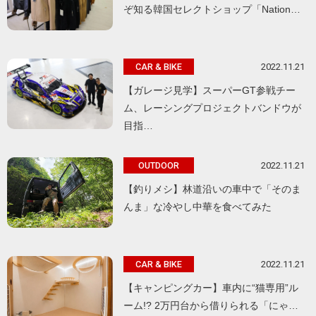
ぞ知る韓国セレクトショップ「Nation…
2022.11.21
CAR & BIKE
【ガレージ見学】スーパーGT参戦チー
ム、レーシングプロジェクトバンドウが
目指…
2022.11.21
OUTDOOR
【釣りメシ】林道沿いの車中で「そのま
んま」な冷やし中華を食べてみた
2022.11.21
CAR & BIKE
【キャンピングカー】車内に“猫専用”ル
ーム!? 2万円台から借りられる「にゃ…