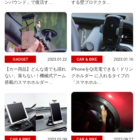
ンパウンド」で復活す…
する壁プロテクタ…
2023.01.22
2023.01.16
GADGET
CAR & BIKE
【カー用品】どんな道でも揺れ
iPhoneをQi充電できる！ドリン
ない、落ちない！機械式アーム
クホルダー に入れるタイプの
搭載のスマホホルダー…
「スマホホル…
2023.01.09
2025.08.27
CAR & BIKE
CAR & BIKE