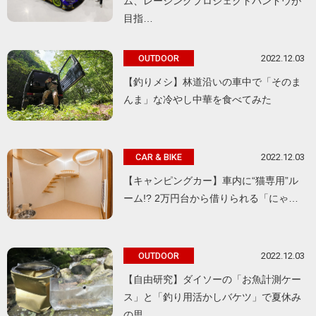
ム、レーシングプロジェクトバンドウが
目指…
2022.12.03
OUTDOOR
【釣りメシ】林道沿いの車中で「そのま
んま」な冷やし中華を食べてみた
2022.12.03
CAR & BIKE
【キャンピングカー】車内に“猫専用”ル
ーム!? 2万円台から借りられる「にゃ…
2022.12.03
OUTDOOR
【自由研究】ダイソーの「お魚計測ケー
ス」と「釣り用活かしバケツ」で夏休み
の思…