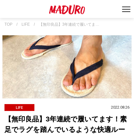
TOP
/
LIFE
/
【無印良品】3年連続で履いてま…
2022.08.26
LIFE
【無印良品】3年連続で履いてます！素
足でラグを踏んでいるような快適ルー