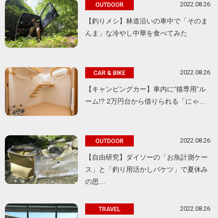
2022.08.26
OUTDOOR
【釣りメシ】林道沿いの車中で「そのま
んま」な冷やし中華を食べてみた
2022.08.26
CAR & BIKE
【キャンピングカー】車内に“猫専用”ル
ーム!? 2万円台から借りられる「にゃ…
2022.08.26
OUTDOOR
【自由研究】ダイソーの「お魚計測ケー
ス」と「釣り用活かしバケツ」で夏休み
の思…
2022.08.26
TRAVEL