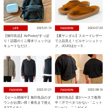
2025.01.13
2024.07.20
LIFE
FASHION
【無印良品】AirPodsがすっぽ
【夏サンダル】スエードレザー
り！話題のミニ撥水リュックは
で上品見え！ビルケンシュトッ
キュートなだけ…
ク、JOJOほか＜3…
2023.01.21
2022.08.16
FASHION
FASHION
【セール開催中】無印良品のダ
【無印良品】週3ペースで着用
ウンがお買い得！春先まで使え
中！汗でベタつかない「ニット
る3アイテム
Tシャツ」ここがイイ