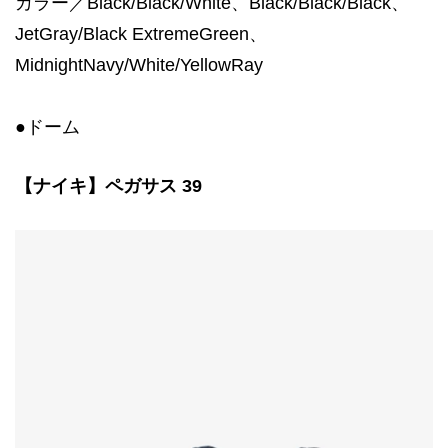
カラー／Black/Black/White、Black/Black/Black、
JetGray/Black ExtremeGreen、
MidnightNavy/White/YellowRay
●ドーム
【ナイキ】ペガサス 39