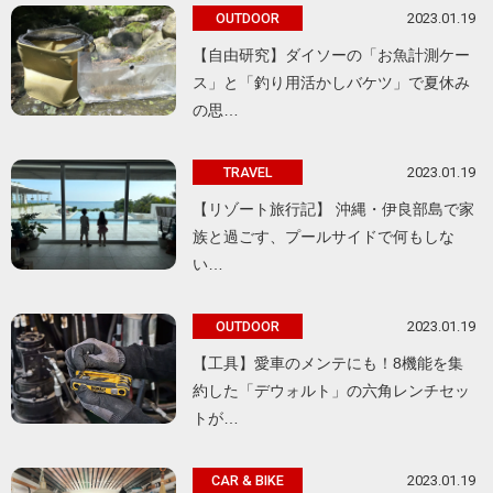
2023.01.19
OUTDOOR
【自由研究】ダイソーの「お魚計測ケー
ス」と「釣り用活かしバケツ」で夏休み
の思…
2023.01.19
TRAVEL
【リゾート旅行記】 沖縄・伊良部島で家
族と過ごす、プールサイドで何もしな
い…
2023.01.19
OUTDOOR
【工具】愛車のメンテにも！8機能を集
約した「デウォルト」の六角レンチセッ
トが…
2023.01.19
CAR & BIKE