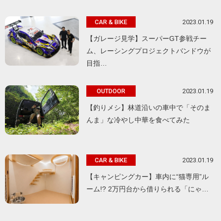
2023.01.19
CAR & BIKE
【ガレージ見学】スーパーGT参戦チー
ム、レーシングプロジェクトバンドウが
目指…
2023.01.19
OUTDOOR
【釣りメシ】林道沿いの車中で「そのま
んま」な冷やし中華を食べてみた
2023.01.19
CAR & BIKE
【キャンピングカー】車内に“猫専用”ル
ーム!? 2万円台から借りられる「にゃ…