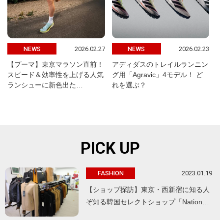
2026.02.27
2026.02.23
NEWS
NEWS
【プーマ】東京マラソン直前！
アディダスのトレイルランニン
スピード＆効率性を上げる人気
グ用「Agravic」4モデル！ ど
ランシューに新色出た…
れを選ぶ？
PICK UP
2023.01.19
FASHION
【ショップ探訪】東京・西新宿に知る人
ぞ知る韓国セレクトショップ「Nation…