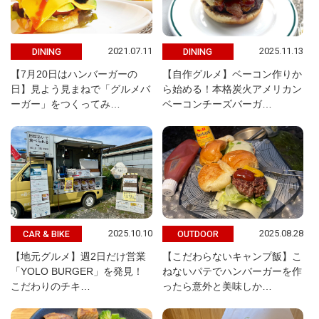
2021.07.11
2025.11.13
DINING
DINING
【7月20日はハンバーガーの
【自作グルメ】ベーコン作りか
日】見よう見まねで「グルメバ
ら始める！本格炭火アメリカン
ーガー」をつくってみ…
ベーコンチーズバーガ…
2025.10.10
2025.08.28
CAR & BIKE
OUTDOOR
【地元グルメ】週2日だけ営業
【こだわらないキャンプ飯】こ
「YOLO BURGER」を発見！
ねないパテでハンバーガーを作
こだわりのチキ…
ったら意外と美味しか…