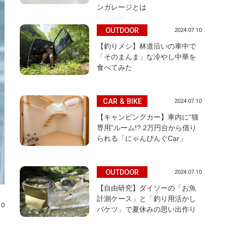
ンガレージとは
OUTDOOR
2024.07.10
【釣りメシ】林道沿いの車中で
「そのまんま」な冷やし中華を
食べてみた
CAR & BIKE
2024.07.10
【キャンピングカー】車内に“猫
専用”ルーム!? 2万円台から借り
られる「にゃんぴんぐCar」
OUTDOOR
2024.07.10
【自由研究】ダイソーの「お魚
計測ケース」と「釣り用活かし
10
バケツ」で夏休みの思い出作り