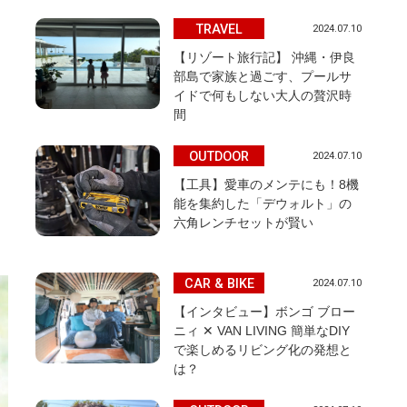
TRAVEL
2024.07.10
【リゾート旅行記】 沖縄・伊良
部島で家族と過ごす、プールサ
イドで何もしない大人の贅沢時
、
間
OUTDOOR
2024.07.10
【工具】愛車のメンテにも！8機
能を集約した「デウォルト」の
六角レンチセットが賢い
CAR & BIKE
2024.07.10
【インタビュー】ボンゴ ブロー
ニィ ✕ VAN LIVING 簡単なDIY
で楽しめるリビング化の発想と
は？