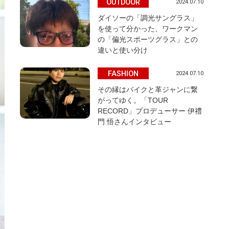
OUTDOOR
2024.07.10
ダイソーの「調光サングラス」
を使って分かった、ワークマン
の「偏光スポーツグラス」との
違いと使い分け
FASHION
2024.07.10
その縁はバイクと革ジャンに繋
がってゆく。「TOUR
RECORD」プロデューサー 伊禮
門 悟さんインタビュー