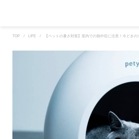
TOP
/
LIFE
/
【ペットの暑さ対策】室内での熱中症に注意！今どきの