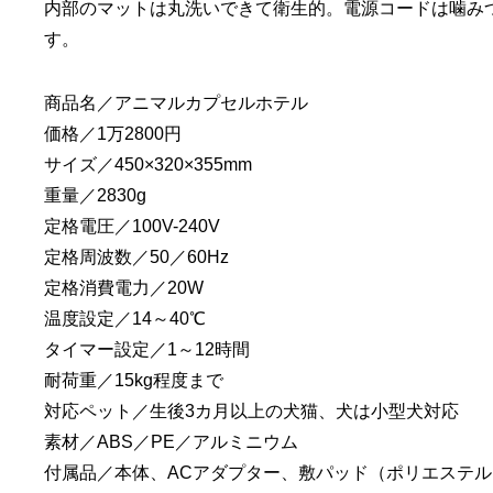
内部のマットは丸洗いできて衛生的。電源コードは噛み
す。
商品名／アニマルカプセルホテル
価格／1万2800円
サイズ／450×320×355mm
重量／2830g
定格電圧／100V-240V
定格周波数／50／60Hz
定格消費電力／20W
温度設定／14～40℃
タイマー設定／1～12時間
耐荷重／15kg程度まで
対応ペット／生後3カ月以上の犬猫、犬は小型犬対応
素材／ABS／PE／アルミニウム
付属品／本体、ACアダプター、敷パッド（ポリエステル