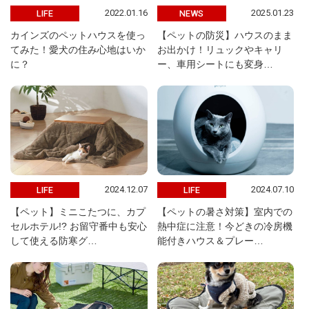
2022.01.16
2025.01.23
LIFE
NEWS
カインズのペットハウスを使っ
【ペットの防災】ハウスのまま
てみた！愛犬の住み心地はいか
お出かけ！リュックやキャリ
に？
ー、車用シートにも変身…
2024.12.07
2024.07.10
LIFE
LIFE
【ペット】ミニこたつに、カプ
【ペットの暑さ対策】室内での
セルホテル!? お留守番中も安心
熱中症に注意！今どきの冷房機
して使える防寒グ…
能付きハウス＆プレー…