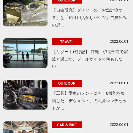
OUTDOOR
【自由研究】ダイソーの「お魚計測ケー
ス」と「釣り用活かしバケツ」で夏休み
の思…
2022.06.01
TRAVEL
【リゾート旅行記】 沖縄・伊良部島で家
族と過ごす、プールサイドで何もしな
い…
2022.06.01
OUTDOOR
【工具】愛車のメンテにも！8機能を集
約した「デウォルト」の六角レンチセッ
トが…
2022.06.01
CAR & BIKE