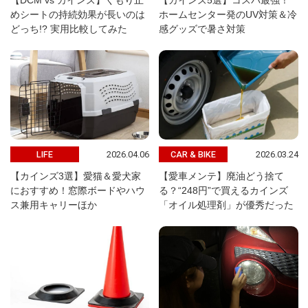
【DCM vs カインズ】くもり止
【カインズ5選】コスパ最強！
めシートの持続効果が長いのは
ホームセンター発のUV対策＆冷
どっち!? 実用比較してみた
感グッズで暑さ対策
2026.04.06
2026.03.24
LIFE
CAR & BIKE
【カインズ3選】愛猫＆愛犬家
【愛車メンテ】廃油どう捨て
におすすめ！窓際ボードやハウ
る？“248円”で買えるカインズ
ス兼用キャリーほか
「オイル処理剤」が優秀だった