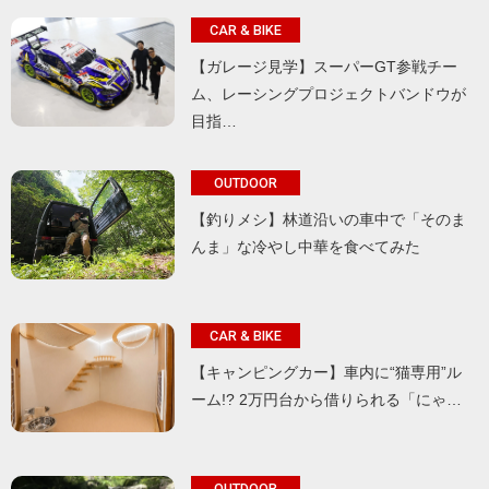
CAR & BIKE
【ガレージ見学】スーパーGT参戦チー
ム、レーシングプロジェクトバンドウが
目指…
OUTDOOR
【釣りメシ】林道沿いの車中で「そのま
んま」な冷やし中華を食べてみた
CAR & BIKE
【キャンピングカー】車内に“猫専用”ル
ーム!? 2万円台から借りられる「にゃ…
OUTDOOR