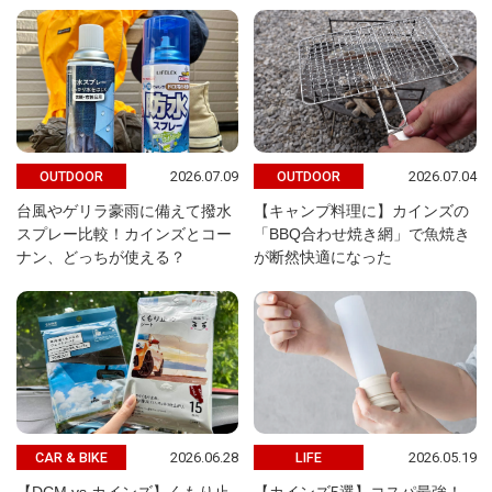
2026.07.09
2026.07.04
OUTDOOR
OUTDOOR
台風やゲリラ豪雨に備えて撥水
【キャンプ料理に】カインズの
スプレー比較！カインズとコー
「BBQ合わせ焼き網」で魚焼き
ナン、どっちが使える？
が断然快適になった
2026.06.28
2026.05.19
CAR & BIKE
LIFE