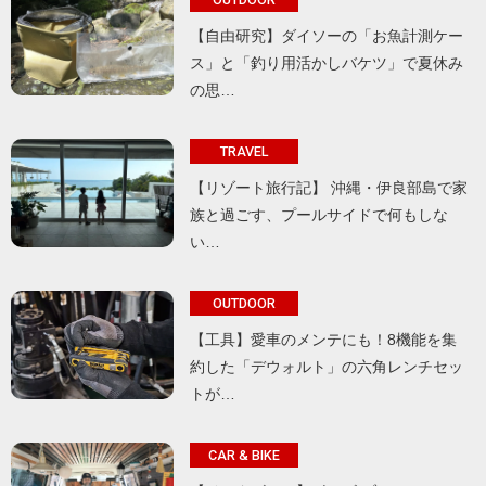
【自由研究】ダイソーの「お魚計測ケー
ス」と「釣り用活かしバケツ」で夏休み
の思…
TRAVEL
【リゾート旅行記】 沖縄・伊良部島で家
族と過ごす、プールサイドで何もしな
い…
OUTDOOR
【工具】愛車のメンテにも！8機能を集
約した「デウォルト」の六角レンチセッ
トが…
CAR & BIKE