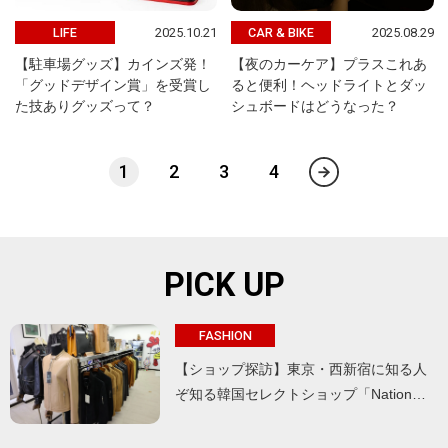
2025.10.21
2025.08.29
LIFE
CAR & BIKE
【駐車場グッズ】カインズ発！
【夜のカーケア】プラスこれあ
「グッドデザイン賞」を受賞し
ると便利！ヘッドライトとダッ
た技ありグッズって？
シュボードはどうなった？
1
2
3
4
PICK UP
FASHION
【ショップ探訪】東京・西新宿に知る人
ぞ知る韓国セレクトショップ「Nation…