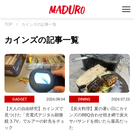
TOP
/
カインズの記事一覧
カインズの記事一覧
2026.08.04
2026.07.23
GADGET
DINING
【大人の自由研究】カインズで
【炭火料理】夏の暑い日にカイ
見つけた「充電式デジタル顕微
ンズのBBQ合わせ焼き網で炭火
鏡 3.7V」でルアーの針先をチェ
サバサンドを焼いたら最高だっ
ック
た