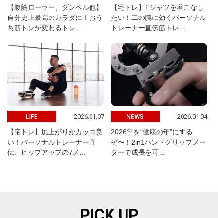
【腹筋ローラー、ダンベル他】
【宅トレ】Tシャツを着こなし
自分史上最高のカラダに！おう
たい！二の腕に効くパーソナル
ち筋トレが変わるトレ…
トレーナー直伝筋トレ…
2026.01.07
2026.01.04
LIFE
NEWS
【宅トレ】尻上がりがカッコ良
2026年を“健康の年”にする
い！パーソナルトレーナー直
ぞ〜！2in1ハンドグリップメー
伝、ヒップアップの7メ…
ターで成長を可…
PICK UP