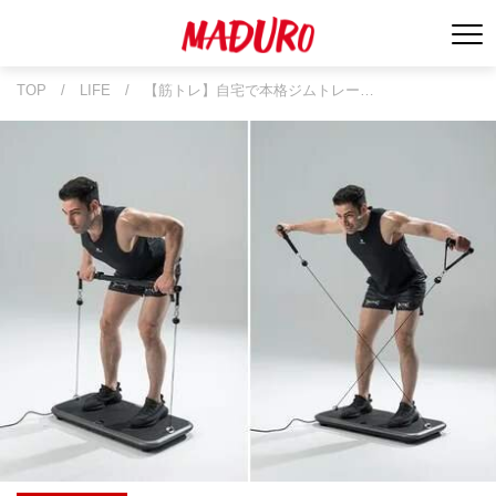
TOP
/
LIFE
/
【筋トレ】自宅で本格ジムトレー…