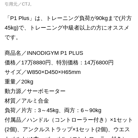
引用元／CTJ。
「P1 Plus」は、トレーニング負荷が90kgまで(片方
45kg)で、トレーニング中級者以上の方にオススメ
です。
商品名／INNODIGYM P1 PLUS
価格／17万8880円、特別価格：14万6800円
サイズ／W850×D450×H65mm
重量／20kg
動力源／サーボモーター
材質／アルミ合金
負荷／片方：3～45kg、両方：6～90kg
付属品／ハンドル（コントローラー付き）×1セット
(2個)、アンクルストラップ×1セット(2個)、ウエス