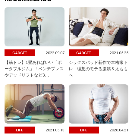
2022.09.07
2021.05.25
GADGET
GADGET
【筋トレ】1畳あればいい「ポ
シックスパッド新作で本格家ト
ータブルジム」！ベンチプレス
レ！理想のモテる腹筋＆太もも
やデッドリフトなど3…
へ！
2021.05.13
2026.04.21
LIFE
LIFE