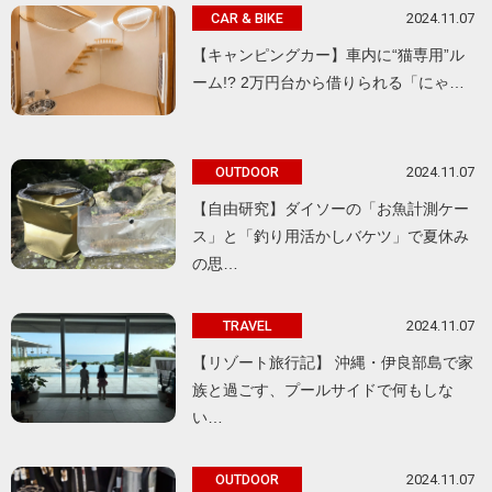
2024.11.07
CAR & BIKE
【キャンピングカー】車内に“猫専用”ル
ーム!? 2万円台から借りられる「にゃ…
2024.11.07
OUTDOOR
【自由研究】ダイソーの「お魚計測ケー
ス」と「釣り用活かしバケツ」で夏休み
の思…
2024.11.07
TRAVEL
【リゾート旅行記】 沖縄・伊良部島で家
族と過ごす、プールサイドで何もしな
い…
2024.11.07
OUTDOOR