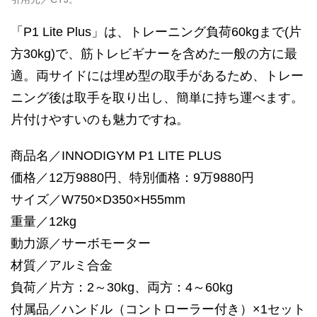
「P1 Lite Plus」は、トレーニング負荷60kgまで(片
方30kg)で、筋トレビギナーを含めた一般の方に最
適。両サイドには埋め型の取手があるため、トレー
ニング後は取手を取り出し、簡単に持ち運べます。
片付けやすいのも魅力ですね。
商品名／INNODIGYM P1 LITE PLUS
価格／12万9880円、特別価格：9万9880円
サイズ／W750×D350×H55mm
重量／12kg
動力源／サーボモーター
材質／アルミ合金
負荷／片方：2～30kg、両方：4～60kg
付属品／ハンドル（コントローラー付き）×1セット