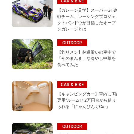
CAR & BIKE
【ガレージ見学】スーパーGT参
戦チーム、レーシングプロジェ
クトバンドウが目指したオープ
ンガレージとは
OUTDOOR
【釣りメシ】林道沿いの車中で
「そのまんま」な冷やし中華を
食べてみた
CAR & BIKE
【キャンピングカー】車内に“猫
専用”ルーム!? 2万円台から借り
られる「にゃんぴんぐCar」
OUTDOOR