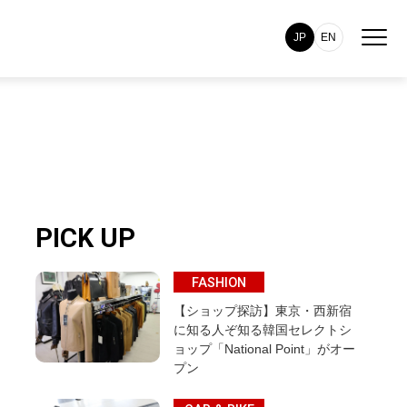
JP
EN
PICK UP
FASHION
【ショップ探訪】東京・西新宿
に知る人ぞ知る韓国セレクトシ
ョップ「National Point」がオー
プン