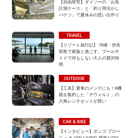
【自由研究】ダイソーの「お魚
計測ケース」と「釣り用活かし
バケツ」で夏休みの思い出作り
TRAVEL
【リゾート旅行記】 沖縄・伊良
部島で家族と過ごす、プールサ
イドで何もしない大人の贅沢時
間
OUTDOOR
【工具】愛車のメンテにも！8機
能を集約した「デウォルト」の
六角レンチセットが賢い
CAR & BIKE
【インタビュー】ボンゴ ブロー
ニィ ✕ VAN LIVING 簡単なDIY