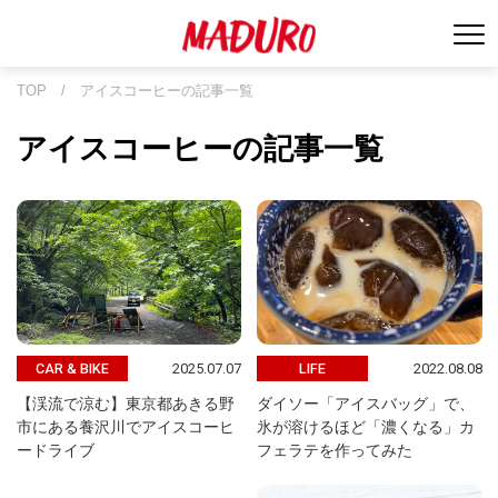
TOP
/
アイスコーヒーの記事一覧
アイスコーヒーの記事一覧
2025.07.07
2022.08.08
CAR & BIKE
LIFE
【渓流で涼む】東京都あきる野
ダイソー「アイスバッグ」で、
市にある養沢川でアイスコーヒ
氷が溶けるほど「濃くなる」カ
ードライブ
フェラテを作ってみた