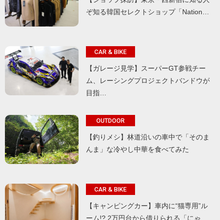
ぞ知る韓国セレクトショップ「Nation…
CAR & BIKE
【ガレージ見学】スーパーGT参戦チー
ム、レーシングプロジェクトバンドウが
目指…
OUTDOOR
【釣りメシ】林道沿いの車中で「そのま
んま」な冷やし中華を食べてみた
CAR & BIKE
【キャンピングカー】車内に“猫専用”ル
ーム!? 2万円台から借りられる「にゃ…