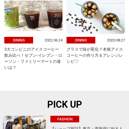
2022.06.24
2020.08.27
DINING
DINING
3大コンビニのアイスコーヒー
グラスで味が変化？本格アイス
飲み比べ！セブン-イレブン・ロ
コーヒーの作り方＆アレンジレ
ーソン・ファミリーマートの違
シピ♡
いは？
PICK UP
FASHION
【ショップ探訪】東京・西新宿に知る人