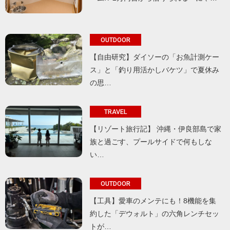
OUTDOOR
【自由研究】ダイソーの「お魚計測ケー
ス」と「釣り用活かしバケツ」で夏休み
の思…
TRAVEL
【リゾート旅行記】 沖縄・伊良部島で家
族と過ごす、プールサイドで何もしな
い…
OUTDOOR
【工具】愛車のメンテにも！8機能を集
約した「デウォルト」の六角レンチセッ
トが…