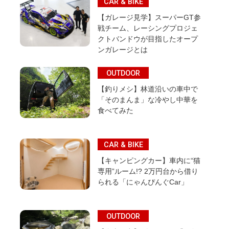
CAR & BIKE
【ガレージ見学】スーパーGT参
戦チーム、レーシングプロジェ
クトバンドウが目指したオープ
ンガレージとは
OUTDOOR
【釣りメシ】林道沿いの車中で
「そのまんま」な冷やし中華を
食べてみた
CAR & BIKE
【キャンピングカー】車内に“猫
専用”ルーム!? 2万円台から借り
られる「にゃんぴんぐCar」
OUTDOOR