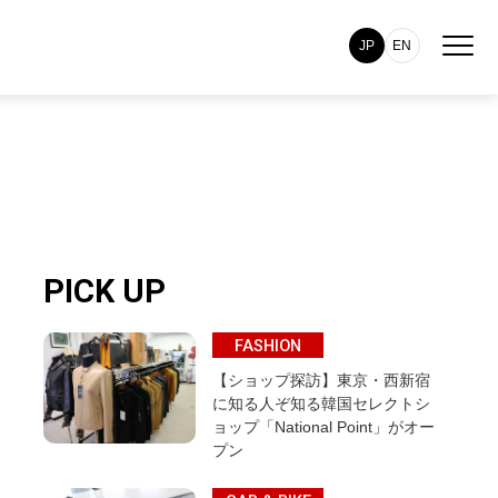
JP
EN
PICK UP
FASHION
【ショップ探訪】東京・西新宿
に知る人ぞ知る韓国セレクトシ
ョップ「National Point」がオー
プン