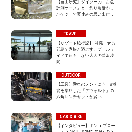
【自由研究】ダイソーの「お魚
計測ケース」と「釣り用活かし
バケツ」で夏休みの思い出作り
TRAVEL
【リゾート旅行記】 沖縄・伊良
部島で家族と過ごす、プールサ
イドで何もしない大人の贅沢時
間
OUTDOOR
【工具】愛車のメンテにも！8機
能を集約した「デウォルト」の
六角レンチセットが賢い
CAR & BIKE
【インタビュー】ボンゴ ブロー
ニィ ✕ VAN LIVING 簡単なDIY