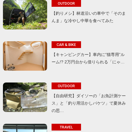
OUTDOOR
【釣りメシ】林道沿いの車中で「そのま
んま」な冷やし中華を食べてみた
CAR & BIKE
【キャンピングカー】車内に“猫専用”ル
ーム!? 2万円台から借りられる「にゃ…
OUTDOOR
【自由研究】ダイソーの「お魚計測ケー
ス」と「釣り用活かしバケツ」で夏休み
の思…
TRAVEL