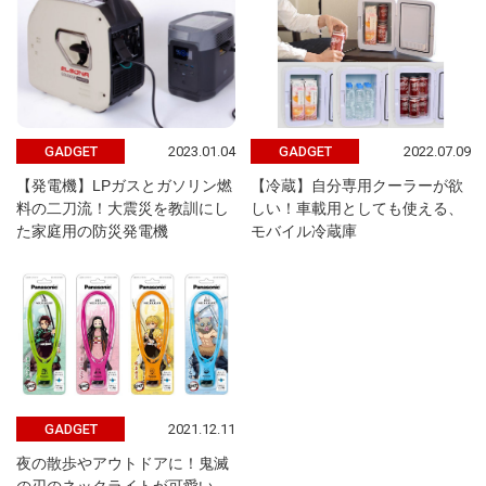
2023.01.04
2022.07.09
GADGET
GADGET
【発電機】LPガスとガソリン燃
【冷蔵】自分専用クーラーが欲
料の二刀流！大震災を教訓にし
しい！車載用としても使える、
た家庭用の防災発電機
モバイル冷蔵庫
2021.12.11
GADGET
夜の散歩やアウトドアに！鬼滅