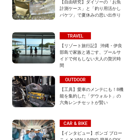
【自由研究】ダイソーの「お魚
計測ケース」と「釣り用活かし
バケツ」で夏休みの思い出作り
TRAVEL
【リゾート旅行記】 沖縄・伊良
部島で家族と過ごす、プールサ
イドで何もしない大人の贅沢時
間
OUTDOOR
【工具】愛車のメンテにも！8機
能を集約した「デウォルト」の
六角レンチセットが賢い
CAR & BIKE
【インタビュー】ボンゴ ブロー
ニィ ✕ VAN LIVING 簡単なDIY