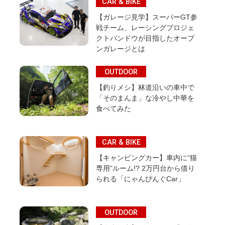
CAR & BIKE
【ガレージ見学】スーパーGT参
戦チーム、レーシングプロジェ
クトバンドウが目指したオープ
ンガレージとは
OUTDOOR
【釣りメシ】林道沿いの車中で
「そのまんま」な冷やし中華を
食べてみた
CAR & BIKE
【キャンピングカー】車内に“猫
専用”ルーム!? 2万円台から借り
られる「にゃんぴんぐCar」
OUTDOOR