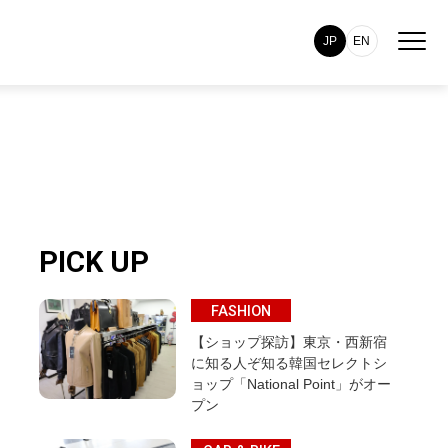
JP
EN
PICK UP
FASHION
【ショップ探訪】東京・西新宿
に知る人ぞ知る韓国セレクトシ
ョップ「National Point」がオー
プン