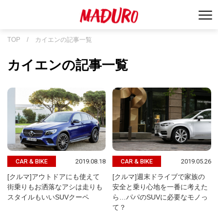
TOP
/
カイエンの記事一覧
カイエンの記事一覧
2019.08.18
2019.05.26
CAR & BIKE
CAR & BIKE
[クルマ]アウトドアにも使えて
[クルマ]週末ドライブで家族の
街乗りもお洒落なアシは走りも
安全と乗り心地を一番に考えた
スタイルもいいSUVクーペ
ら…パパのSUVに必要なモノっ
て？