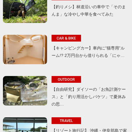
【釣りメシ】林道沿いの車中で「そのま
んま」な冷やし中華を食べてみた
CAR & BIKE
【キャンピングカー】車内に“猫専用”ル
ーム!? 2万円台から借りられる「にゃ…
OUTDOOR
【自由研究】ダイソーの「お魚計測ケー
ス」と「釣り用活かしバケツ」で夏休み
の思…
TRAVEL
【リゾート旅行記】 沖縄・伊良部島で家