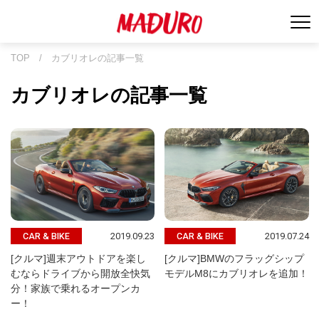
TOP
/
カブリオレの記事一覧
カブリオレの記事一覧
2019.09.23
2019.07.24
CAR & BIKE
CAR & BIKE
[クルマ]週末アウトドアを楽し
[クルマ]BMWのフラッグシップ
むならドライブから開放全快気
モデルM8にカブリオレを追加！
分！家族で乗れるオープンカ
ー！