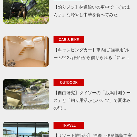
【釣りメシ】林道沿いの車中で「そのま
んま」な冷やし中華を食べてみた
CAR & BIKE
【キャンピングカー】車内に“猫専用”ル
ーム!? 2万円台から借りられる「にゃ…
OUTDOOR
【自由研究】ダイソーの「お魚計測ケー
ス」と「釣り用活かしバケツ」で夏休み
の思…
TRAVEL
【リゾート旅行記】 沖縄・伊良部島で家