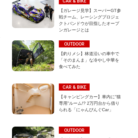
CAR & BIKE
【ガレージ見学】スーパーGT参
戦チーム、レーシングプロジェ
クトバンドウが目指したオープ
ンガレージとは
OUTDOOR
【釣りメシ】林道沿いの車中で
「そのまんま」な冷やし中華を
食べてみた
CAR & BIKE
【キャンピングカー】車内に“猫
専用”ルーム!? 2万円台から借り
られる「にゃんぴんぐCar」
OUTDOOR