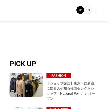
JP
EN
PICK UP
FASHION
【ショップ探訪】東京・西新宿
に知る人ぞ知る韓国セレクトシ
ョップ「National Point」がオー
プン