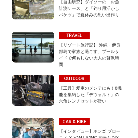
【自由研究】ダイソーの「お魚
計測ケース」と「釣り用活かし
バケツ」で夏休みの思い出作り
TRAVEL
【リゾート旅行記】 沖縄・伊良
部島で家族と過ごす、プールサ
イドで何もしない大人の贅沢時
間
OUTDOOR
【工具】愛車のメンテにも！8機
能を集約した「デウォルト」の
六角レンチセットが賢い
CAR & BIKE
【インタビュー】ボンゴ ブロー
ニィ ✕ VAN LIVING 簡単なDIY