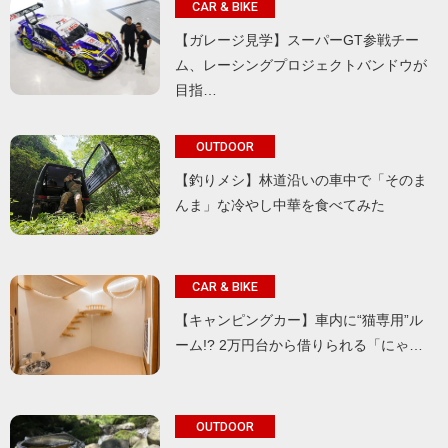
CAR & BIKE
【ガレージ見学】スーパーGT参戦チー
ム、レーシングプロジェクトバンドウが
目指…
OUTDOOR
【釣りメシ】林道沿いの車中で「そのま
んま」な冷やし中華を食べてみた
CAR & BIKE
【キャンピングカー】車内に“猫専用”ル
ーム!? 2万円台から借りられる「にゃ…
OUTDOOR