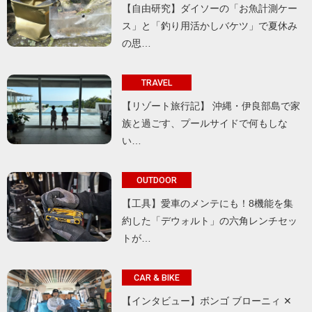
【自由研究】ダイソーの「お魚計測ケー
ス」と「釣り用活かしバケツ」で夏休み
の思…
TRAVEL
【リゾート旅行記】 沖縄・伊良部島で家
族と過ごす、プールサイドで何もしな
い…
OUTDOOR
【工具】愛車のメンテにも！8機能を集
約した「デウォルト」の六角レンチセッ
トが…
CAR & BIKE
【インタビュー】ボンゴ ブローニィ ✕