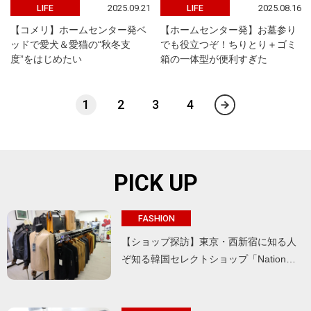
2025.09.21
2025.08.16
LIFE
LIFE
【コメリ】ホームセンター発ベ
【ホームセンター発】お墓参り
ッドで愛犬＆愛猫の“秋冬支
でも役立つぞ！ちりとり＋ゴミ
度”をはじめたい
箱の一体型が便利すぎた
1
2
3
4
PICK UP
FASHION
【ショップ探訪】東京・西新宿に知る人
ぞ知る韓国セレクトショップ「Nation…