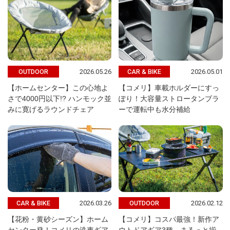
2026.05.26
2026.05.01
OUTDOOR
CAR & BIKE
【ホームセンター】この心地よ
【コメリ】車載ホルダーにすっ
さで4000円以下!? ハンモック並
ぽり！大容量ストロータンブラ
みに寛げるラウンドチェア
ーで運転中も水分補給
2026.03.26
2026.02.12
CAR & BIKE
OUTDOOR
【花粉・黄砂シーズン】ホーム
【コメリ】コスパ最強！新作ア