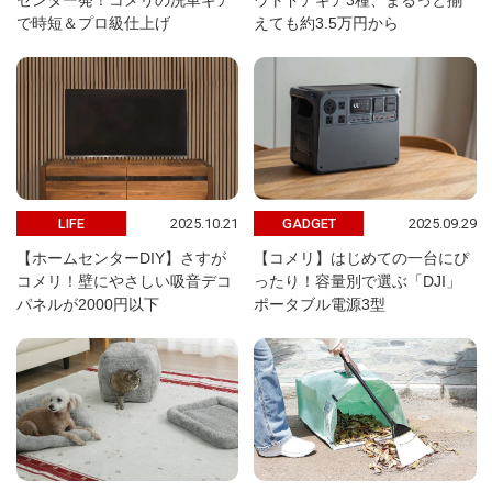
センター発！コメリの洗車ギア
ウトドアギア3種、まるっと揃
で時短＆プロ級仕上げ
えても約3.5万円から
2025.10.21
2025.09.29
LIFE
GADGET
【ホームセンターDIY】さすが
【コメリ】はじめての一台にぴ
コメリ！壁にやさしい吸音デコ
ったり！容量別で選ぶ「DJI」
パネルが2000円以下
ポータブル電源3型