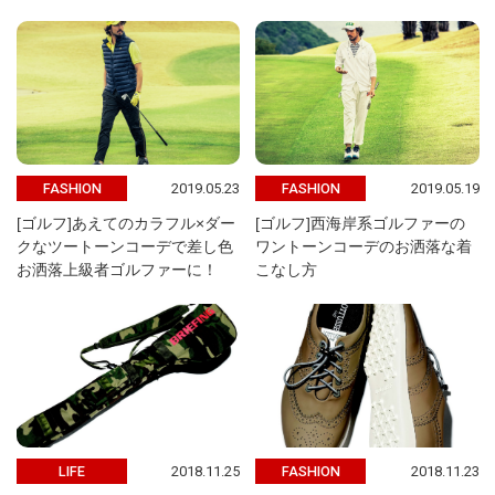
2019.05.23
2019.05.19
FASHION
FASHION
[ゴルフ]あえてのカラフル×ダー
[ゴルフ]西海岸系ゴルファーの
クなツートーンコーデで差し色
ワントーンコーデのお洒落な着
お洒落上級者ゴルファーに！
こなし方
2018.11.25
2018.11.23
LIFE
FASHION