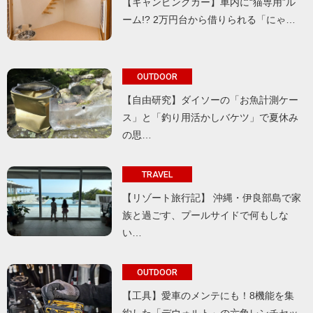
【キャンピングカー】車内に“猫専用”ル
ーム!? 2万円台から借りられる「にゃ…
OUTDOOR
【自由研究】ダイソーの「お魚計測ケー
ス」と「釣り用活かしバケツ」で夏休み
の思…
TRAVEL
【リゾート旅行記】 沖縄・伊良部島で家
族と過ごす、プールサイドで何もしな
い…
OUTDOOR
【工具】愛車のメンテにも！8機能を集