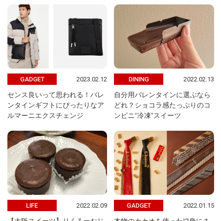
2023.02.12
2022.02.13
GADGET
DINING
センス良いって思われる！バレ
自分用バレンタインに選ぶなら
ンタインギフトにぴったりなア
どれ？ショコラ感たっぷりのコ
ルマーニエクスチェンジ
ンビニ“冷凍”スイーツ
2022.02.09
2022.01.15
LIFE
GADGET