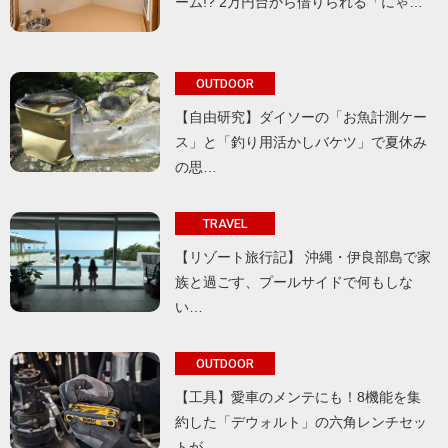
ーム!? 2万円台から借りられる「にゃ…
OUTDOOR
【自由研究】ダイソーの「お魚計測ケー
ス」と「釣り用活かしバケツ」で夏休み
の思…
TRAVEL
【リゾート旅行記】 沖縄・伊良部島で家
族と過ごす、プールサイドで何もしな
い…
OUTDOOR
【工具】愛車のメンテにも！8機能を集
約した「デウォルト」の六角レンチセッ
トが…