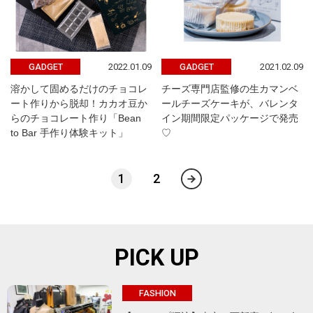
2022.01.09
2021.02.09
GADGET
GADGET
溶かして固めるだけのチョコレ
チーズ専門店監修の生カマンベ
ート作りから脱却！カカオ豆か
ールチーズケーキが、バレンタ
らのチョコレート作り「Bean
イン期間限定パッケージで発売
to Bar 手作り体験キット」
♡
1
2
PICK UP
FASHION