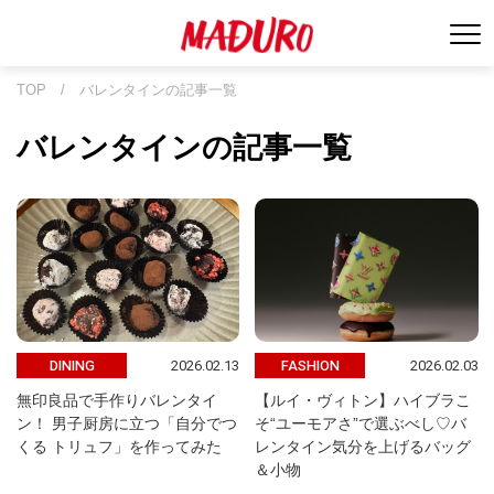
TOP
/
バレンタインの記事一覧
バレンタインの記事一覧
2026.02.13
2026.02.03
DINING
FASHION
無印良品で手作りバレンタイ
【ルイ・ヴィトン】ハイブラこ
ン！ 男子厨房に立つ「自分でつ
そ“ユーモアさ”で選ぶべし♡バ
くる トリュフ」を作ってみた
レンタイン気分を上げるバッグ
＆小物