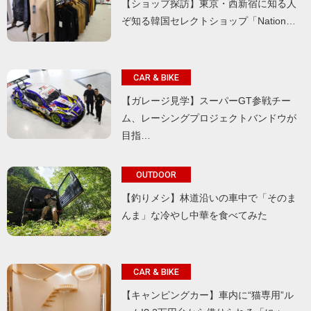
【ショップ探訪】東京・西新宿に知る人
ぞ知る韓国セレクトショップ「Nation…
CAR & BIKE
【ガレージ見学】スーパーGT参戦チー
ム、レーシングプロジェクトバンドウが
目指…
OUTDOOR
【釣りメシ】林道沿いの車中で「そのま
んま」な冷やし中華を食べてみた
CAR & BIKE
【キャンピングカー】車内に“猫専用”ル