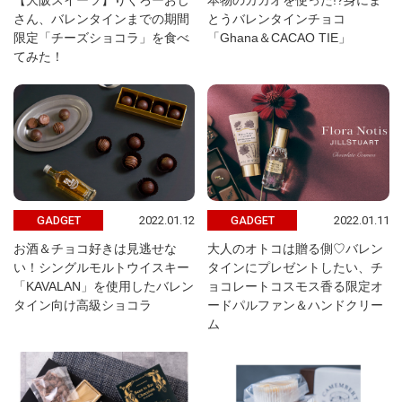
【大阪スイーツ】りくろーおじ
本物のカカオを使った!?身にま
さん、バレンタインまでの期間
とうバレンタインチョコ
限定「チーズショコラ」を食べ
「Ghana＆CACAO TIE」
てみた！
2022.01.12
2022.01.11
GADGET
GADGET
お酒＆チョコ好きは見逃せな
大人のオトコは贈る側♡バレン
い！シングルモルトウイスキー
タインにプレゼントしたい、チ
「KAVALAN」を使用したバレン
ョコレートコスモス香る限定オ
タイン向け高級ショコラ
ードパルファン＆ハンドクリー
ム