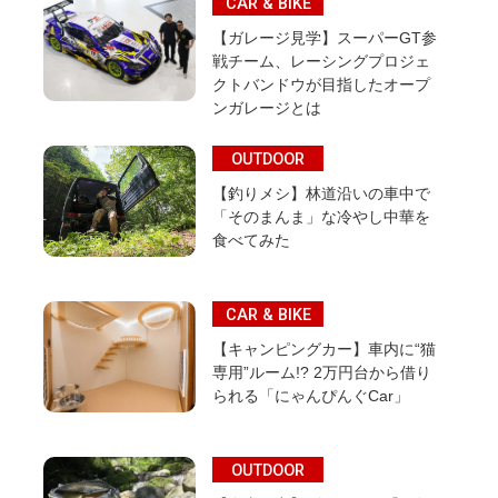
CAR & BIKE
【ガレージ見学】スーパーGT参
戦チーム、レーシングプロジェ
クトバンドウが目指したオープ
ンガレージとは
OUTDOOR
【釣りメシ】林道沿いの車中で
「そのまんま」な冷やし中華を
食べてみた
CAR & BIKE
【キャンピングカー】車内に“猫
専用”ルーム!? 2万円台から借り
られる「にゃんぴんぐCar」
OUTDOOR