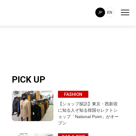
JP
EN
PICK UP
FASHION
【ショップ探訪】東京・西新宿
に知る人ぞ知る韓国セレクトシ
ョップ「National Point」がオー
プン