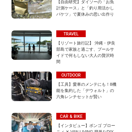
【自由研究】ダイソーの「お魚
計測ケース」と「釣り用活かし
バケツ」で夏休みの思い出作り
TRAVEL
【リゾート旅行記】 沖縄・伊良
部島で家族と過ごす、プールサ
イドで何もしない大人の贅沢時
間
OUTDOOR
【工具】愛車のメンテにも！8機
能を集約した「デウォルト」の
六角レンチセットが賢い
CAR & BIKE
【インタビュー】ボンゴ ブロー
ニィ ✕ VAN LIVING 簡単なDIY