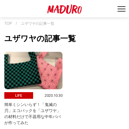
TOP
/
ユザワヤの記事一覧
ユザワヤの記事一覧
2020.10.30
LIFE
簡単ミシンいらず！「鬼滅の
刃」エコバックを「ユザワヤ」
の材料だけで不器用な中年パパ
が作ってみた