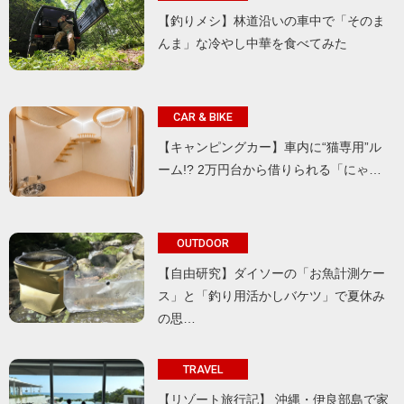
【釣りメシ】林道沿いの車中で「そのま
んま」な冷やし中華を食べてみた
CAR & BIKE
【キャンピングカー】車内に“猫専用”ル
ーム!? 2万円台から借りられる「にゃ…
OUTDOOR
【自由研究】ダイソーの「お魚計測ケー
ス」と「釣り用活かしバケツ」で夏休み
の思…
TRAVEL
【リゾート旅行記】 沖縄・伊良部島で家