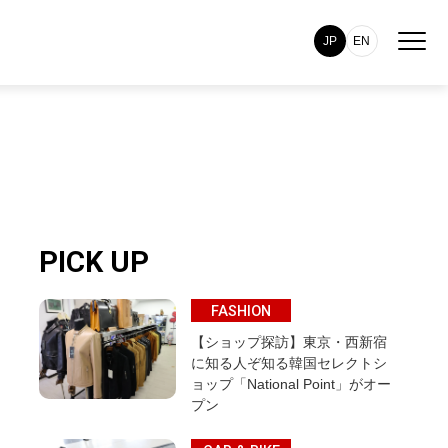
JP
EN
PICK UP
FASHION
【ショップ探訪】東京・西新宿
に知る人ぞ知る韓国セレクトシ
ョップ「National Point」がオー
プン