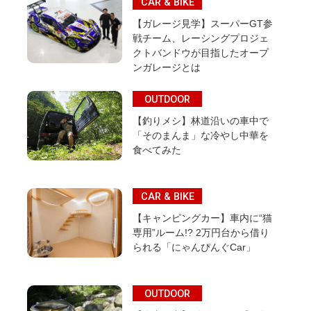
CAR & BIKE
【ガレージ見学】スーパーGT参
戦チーム、レーシングプロジェ
クトバンドウが目指したオープ
ンガレージとは
OUTDOOR
【釣りメシ】林道沿いの車中で
「そのまんま」な冷やし中華を
食べてみた
CAR & BIKE
【キャンピングカー】車内に“猫
専用”ルーム!? 2万円台から借り
られる「にゃんぴんぐCar」
OUTDOOR