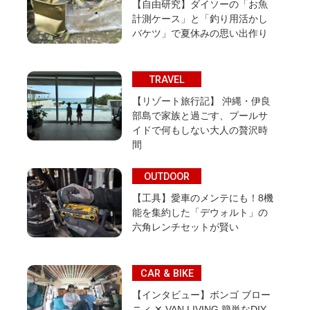
【自由研究】ダイソーの「お魚
計測ケース」と「釣り用活かし
バケツ」で夏休みの思い出作り
TRAVEL
【リゾート旅行記】 沖縄・伊良
部島で家族と過ごす、プールサ
イドで何もしない大人の贅沢時
間
OUTDOOR
【工具】愛車のメンテにも！8機
能を集約した「デウォルト」の
六角レンチセットが賢い
CAR & BIKE
【インタビュー】ボンゴ ブロー
ニィ ✕ VAN LIVING 簡単なDIY