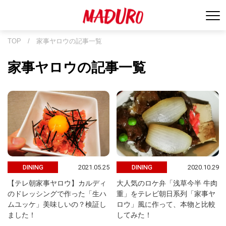
TOP
/
家事ヤロウの記事一覧
家事ヤロウの記事一覧
2021.05.25
2020.10.29
DINING
DINING
【テレ朝家事ヤロウ】カルディ
大人気のロケ弁「浅草今半 牛肉
のドレッシングで作った「生ハ
重」をテレビ朝日系列「家事ヤ
ムユッケ」美味しいの？検証し
ロウ」風に作って、本物と比較
ました！
してみた！