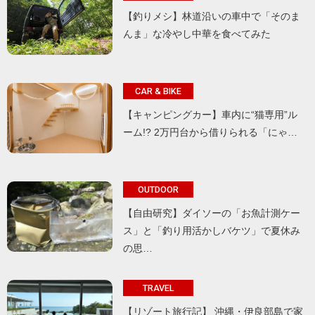
【釣りメシ】林道沿いの車中で「そのま
んま」な冷やし中華を食べてみた
CAR & BIKE
【キャンピングカー】車内に“猫専用”ル
ーム!? 2万円台から借りられる「にゃ…
OUTDOOR
【自由研究】ダイソーの「お魚計測ケー
ス」と「釣り用活かしバケツ」で夏休み
の思…
TRAVEL
【リゾート旅行記】 沖縄・伊良部島で家