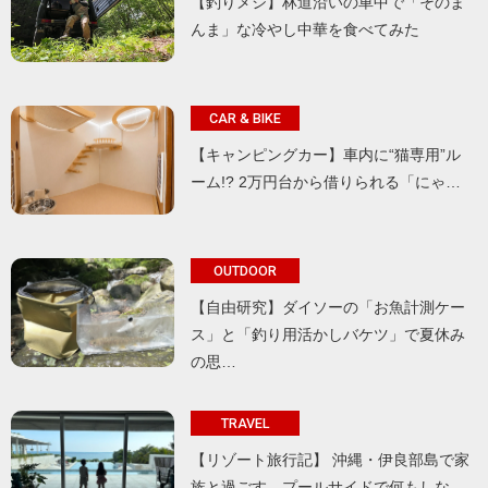
【釣りメシ】林道沿いの車中で「そのま
んま」な冷やし中華を食べてみた
CAR & BIKE
【キャンピングカー】車内に“猫専用”ル
ーム!? 2万円台から借りられる「にゃ…
OUTDOOR
【自由研究】ダイソーの「お魚計測ケー
ス」と「釣り用活かしバケツ」で夏休み
の思…
TRAVEL
【リゾート旅行記】 沖縄・伊良部島で家
族と過ごす、プールサイドで何もしな