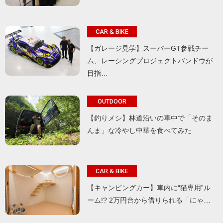
CAR & BIKE
【ガレージ見学】スーパーGT参戦チー
ム、レーシングプロジェクトバンドウが
目指…
OUTDOOR
【釣りメシ】林道沿いの車中で「そのま
んま」な冷やし中華を食べてみた
CAR & BIKE
【キャンピングカー】車内に“猫専用”ル
ーム!? 2万円台から借りられる「にゃ…