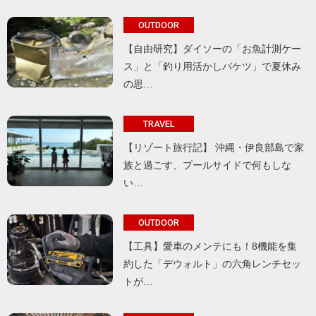
OUTDOOR
【自由研究】ダイソーの「お魚計測ケー
ス」と「釣り用活かしバケツ」で夏休み
の思…
TRAVEL
【リゾート旅行記】 沖縄・伊良部島で家
族と過ごす、プールサイドで何もしな
い…
OUTDOOR
【工具】愛車のメンテにも！8機能を集
約した「デウォルト」の六角レンチセッ
トが…