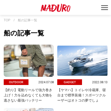
TOP
/
船の記事一覧
船の記事一覧
2024.07.08
2022.08.13
OUTDOOR
GADGET
【釣り】電動リールで強力巻き
【ヤマハ】トイレや冷蔵庫、寝
上げ！力を込めなくても大物を
台まで標準装備！スポーツクル
逃さない最強バッテリー
ーザーはオトコの夢でしょ