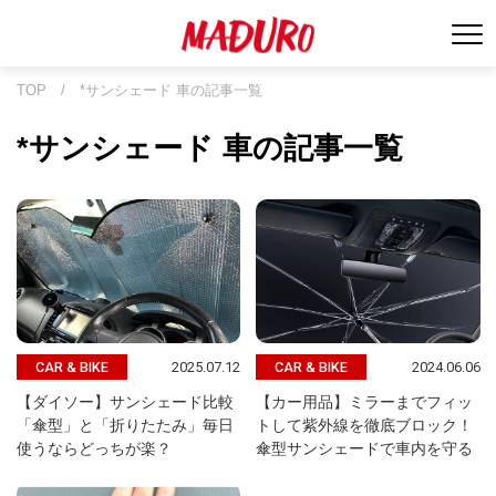
TOP
/
*サンシェード 車の記事一覧
*サンシェード 車の記事一覧
2025.07.12
2024.06.06
CAR & BIKE
CAR & BIKE
【ダイソー】サンシェード比較
【カー用品】ミラーまでフィッ
「傘型」と「折りたたみ」毎日
トして紫外線を徹底ブロック！
使うならどっちが楽？
傘型サンシェードで車内を守る