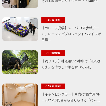
ぞ知る韓国セレクトショップ「Nation…
CAR & BIKE
【ガレージ見学】スーパーGT参戦チー
ム、レーシングプロジェクトバンドウが
目指…
OUTDOOR
【釣りメシ】林道沿いの車中で「そのま
んま」な冷やし中華を食べてみた
CAR & BIKE
【キャンピングカー】車内に“猫専用”ル
ーム!? 2万円台から借りられる「にゃ…