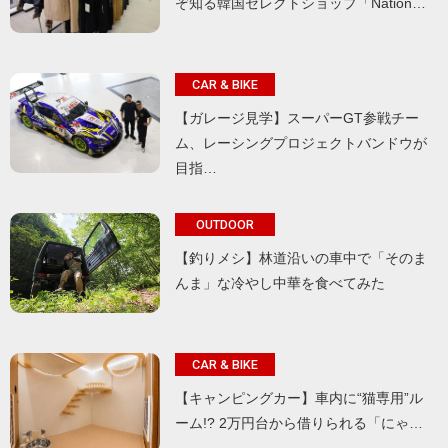
ぞ知る韓国セレクトショップ「Nation…
CAR & BIKE
【ガレージ見学】スーパーGT参戦チー
ム、レーシングプロジェクトバンドウが
目指…
OUTDOOR
【釣りメシ】林道沿いの車中で「そのま
んま」な冷やし中華を食べてみた
CAR & BIKE
【キャンピングカー】車内に“猫専用”ル
ーム!? 2万円台から借りられる「にゃ…