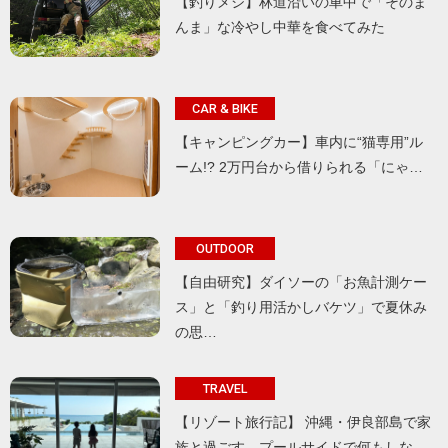
【釣りメシ】林道沿いの車中で「そのま
んま」な冷やし中華を食べてみた
CAR & BIKE
【キャンピングカー】車内に“猫専用”ル
ーム!? 2万円台から借りられる「にゃ…
OUTDOOR
【自由研究】ダイソーの「お魚計測ケー
ス」と「釣り用活かしバケツ」で夏休み
の思…
TRAVEL
【リゾート旅行記】 沖縄・伊良部島で家
族と過ごす、プールサイドで何もしな