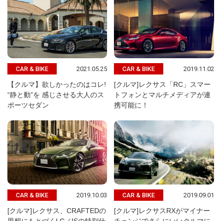
2021.05.25
2019.11.02
CAR & BIKE
CAR & BIKE
【クルマ】欲しかったのはコレ!
[クルマ]レクサス「RC」スマー
“静と動”を 感じさせる大人のス
トフォンとマルチメディアが連
ポーツセダン
携可能に！
2019.10.03
2019.09.01
CAR & BIKE
CAR & BIKE
[クルマ]レクサス、CRAFTEDの
[クルマ]レクサスRXがマイナー