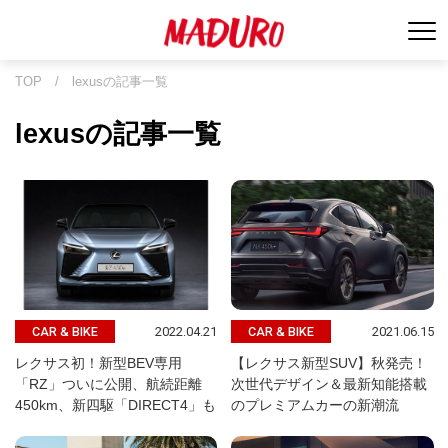
TOP
/
lexusの記事一覧
lexusの記事一覧
2022.04.21
2021.06.15
CAR & BIKE
CAR & BIKE
レクサス初！新型BEV専用
【レクサス新型SUV】秋発売！
「RZ」ついに公開、航続距離
次世代デザイン＆最新知能搭載
450km、新四駆「DIRECT4」も
のプレミアムカーの新潮流