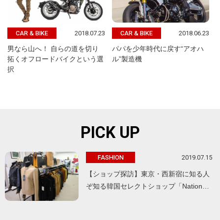
2018.07.23
2018.06.23
CAR & BIKE
CAR & BIKE
男なら山へ！ 自らの道を切り
パパを少年時代に戻す“アオハ
拓くオフロードバイクという選
ル”製造機
択
PICK UP
2019.07.15
FASHION
【ショップ探訪】東京・西新宿に知る人
ぞ知る韓国セレクトショップ「Nation…