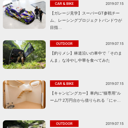
2019.07.15
CAR & BIKE
【ガレージ見学】スーパーGT参戦チー
ム、レーシングプロジェクトバンドウが
目指…
2019.07.15
OUTDOOR
【釣りメシ】林道沿いの車中で「そのま
んま」な冷やし中華を食べてみた
2019.07.15
CAR & BIKE
【キャンピングカー】車内に“猫専用”ル
ーム!? 2万円台から借りられる「にゃ…
2019.07.15
OUTDOOR