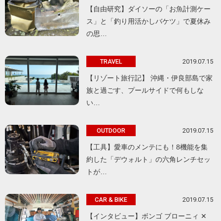
【自由研究】ダイソーの「お魚計測ケー
ス」と「釣り用活かしバケツ」で夏休み
の思…
2019.07.15
TRAVEL
【リゾート旅行記】 沖縄・伊良部島で家
族と過ごす、プールサイドで何もしな
い…
2019.07.15
OUTDOOR
【工具】愛車のメンテにも！8機能を集
約した「デウォルト」の六角レンチセッ
トが…
2019.07.15
CAR & BIKE
【インタビュー】ボンゴ ブローニィ ✕