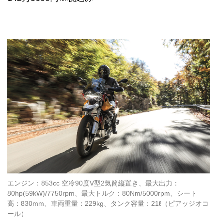
エンジン：853cc 空冷90度V型2気筒縦置き、最大出力：
80hp(59kW)/7750rpm、最大トルク：80Nm/5000rpm、シート
高：830mm、車両重量：229kg、タンク容量：21ℓ（ピアッジオコ
ール）