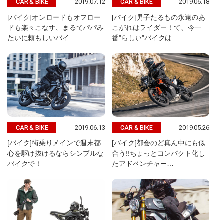
2019.07.12
2019.06.18
CAR & BIKE
CAR & BIKE
[バイク]オンロードもオフロー
[バイク]男子たるもの永遠のあ
ドも楽々こなす、まるでパパみ
こがれはライダー！で、今一
たいに頼もしいバイ…
番"らしい"バイクは…
2019.06.13
2019.05.26
CAR & BIKE
CAR & BIKE
[バイク]街乗りメインで週末都
[バイク]都会のど真ん中にも似
心を駆け抜けるならシンプルな
合う!!ちょっとコンパクト化し
バイクで！
たアドベンチャー…