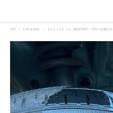
TOP
/
CAR & BIKE
/
【カインズ】コスパ最強398円！SNSで話題の