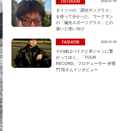
OUTDOOR
2024.01.09
ダイソーの「調光サングラス」
を使って分かった、ワークマン
の「偏光スポーツグラス」との
違いと使い分け
FASHION
2024.01.09
その縁はバイクと革ジャンに繋
がってゆく。「TOUR
RECORD」プロデューサー 伊禮
門 悟さんインタビュー