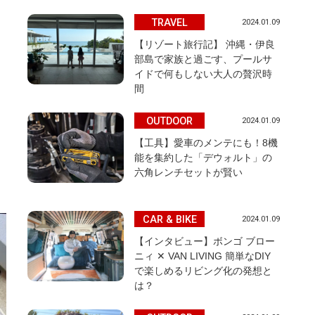
TRAVEL
2024.01.09
【リゾート旅行記】 沖縄・伊良
部島で家族と過ごす、プールサ
イドで何もしない大人の贅沢時
間
OUTDOOR
2024.01.09
【工具】愛車のメンテにも！8機
能を集約した「デウォルト」の
六角レンチセットが賢い
CAR & BIKE
2024.01.09
【インタビュー】ボンゴ ブロー
ニィ ✕ VAN LIVING 簡単なDIY
で楽しめるリビング化の発想と
は？