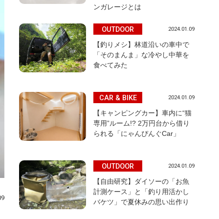
ンガレージとは
OUTDOOR
2024.01.09
【釣りメシ】林道沿いの車中で
「そのまんま」な冷やし中華を
食べてみた
CAR & BIKE
2024.01.09
【キャンピングカー】車内に“猫
専用”ルーム!? 2万円台から借り
られる「にゃんぴんぐCar」
OUTDOOR
2024.01.09
【自由研究】ダイソーの「お魚
計測ケース」と「釣り用活かし
09
バケツ」で夏休みの思い出作り